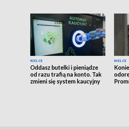
KIELCE
KIELCE
Oddasz butelki i pieniądze
Konie
od razu trafią na konto. Tak
odor
zmieni się system kaucyjny
Promn
moder