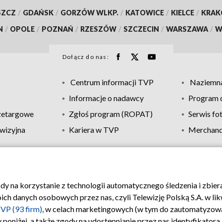
SZCZ
/
GDAŃSK
/
GORZÓW WLKP.
/
KATOWICE
/
KIELCE
/
KRA
N
/
OPOLE
/
POZNAŃ
/
RZESZÓW
/
SZCZECIN
/
WARSZAWA
/
W
Dołącz do nas:
Centrum informacji TVP
Naziemna
Informacje o nadawcy
Program d
zetargowe
Zgłoś program (ROPAT)
Serwis fo
wizyjna
Kariera w TVP
Merchandi
Polityka prywatności
Moje zgody
Pomoc
Biuro re
ody na korzystanie z technologii automatycznego śledzenia i zbie
 danych osobowych przez nas, czyli Telewizję Polską S.A. w likw
VP (93 firm)
, w celach marketingowych (w tym do zautomatyzow
 poniżej, a także zgody na udostępnianie przez nas identyfikator