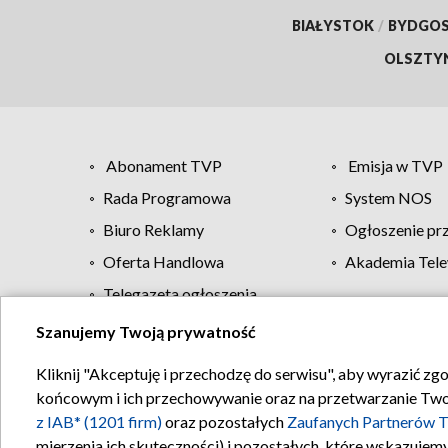
BIAŁYSTOK
/
BYDGO
OLSZTY
Abonament TVP
Emisja w TVP
Rada Programowa
System NOS
Biuro Reklamy
Ogłoszenie pr
Oferta Handlowa
Akademia Tele
Telegazeta ogłoszenia
Szanujemy Twoją prywatność
Regulamin TVP
Kliknij "Akceptuję i przechodzę do serwisu", aby wyrazić zg
końcowym i ich przechowywanie oraz na przetwarzanie Twoich
z IAB* (1201 firm)
oraz pozostałych
Zaufanych Partnerów T
mierzenia ich skuteczności) i pozostałych, które wskazujemy