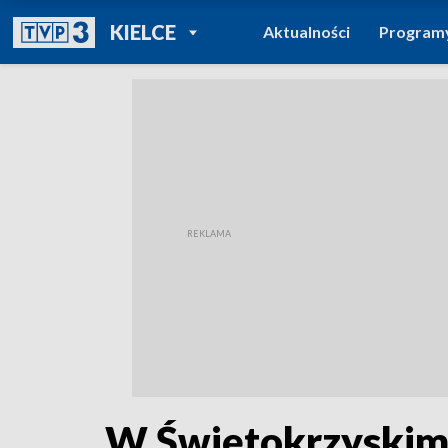
POWRÓT DO
KIELCE
Aktualności
Program
TVP REGIONY
W Świętokrzyskim 