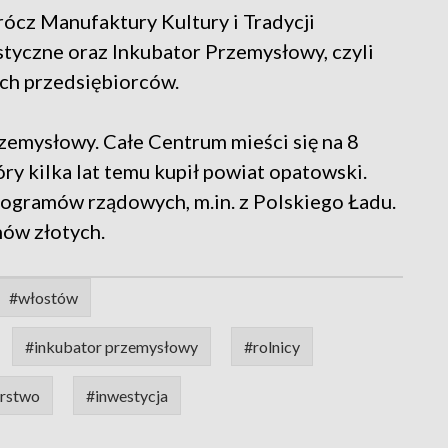
rócz Manufaktury Kultury i Tradycji
styczne oraz Inkubator Przemysłowy, czyli
ych przedsiębiorców.
zemysłowy. Całe Centrum mieści się na 8
óry kilka lat temu kupił powiat opatowski.
rogramów rządowych, m.in. z Polskiego Ładu.
nów złotych.
#włostów
#inkubator przemysłowy
#rolnicy
rstwo
#inwestycja