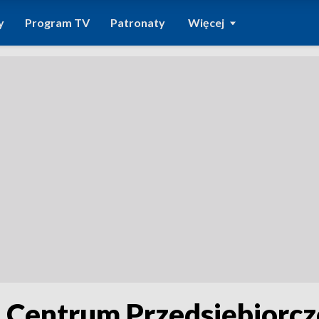
y
Program TV
Patronaty
Więcej
Centrum Przedsiębiorczo