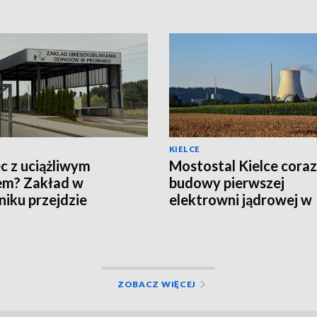
KIELCE
c z uciążliwym
Mostostal Kielce coraz 
em? Zakład w
budowy pierwszej
iku przejdzie
elektrowni jądrowej w
nizację za 19 mln zł
Polsce
ZOBACZ WIĘCEJ