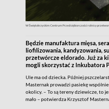
W Świętokrzyskim Centrum Przedsiębiorczości rolnicy przetwor
Będzie manufaktura mięsa, sera 
liofilizowania, kandyzowania, 
przetwórcze eldorado. Już za ki
mogli skorzystać z Inkubatora
Ule ma od dziecka. Później pszczelars
Masternak prowadzi pasiekę wspólnie 
okolicy. – To są tereny dziewicze, to j
mało – potwierdza Krzysztof Masternak