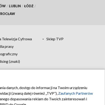
KÓW
/
LUBLIN
/
ŁÓDŹ
/
ROCŁAW
 Telewizja Cyfrowa
Sklep TVP
la prasy
tograficzny
sing (znaki)
klamy
Kontakt
rania danych, dostęp do informacji na Twoim urządzeniu
idacji (zwaną dalej również „TVP”),
Zaufanych Partnerów
anego dopasowania reklam do Twoich zainteresowań i
a PPID do Google.