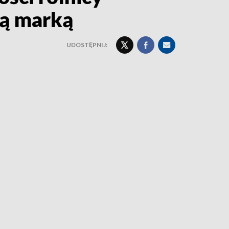
ją marką
UDOSTĘPNIJ: