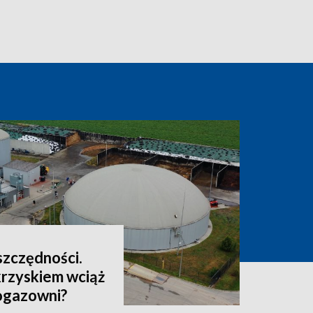
oszczędności.
rzyskiem wciąż
iogazowni?