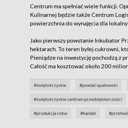
Centrum ma spełniać wiele funkcji. Op
Kulinarnej będzie także Centrum Logi
powierzchnia do wynajęcia dla lokaln
Jako pierwszy powstanie Inkubator Pr
hektarach. To teren byłej cukrowni, kt
Pieniądze na inwestycję pochodzą z p
Całość ma kosztować około 200 milio
#świętokrzyskie
#powiat opatowski
#świętokrzyskie centrum przedsiębiorczości
#produkcja rolna
#handel
#przetwó