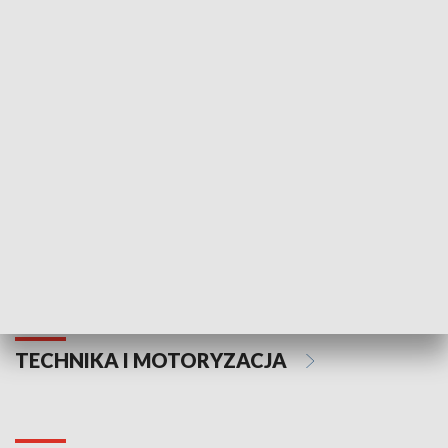
KULTURA I SZTUKA
Informator kulturalny
Drzwi do kult
TECHNIKA I MOTORYZACJA