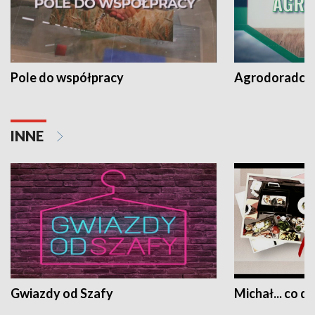
Pole do współpracy
Agrodoradcy 
INNE
Gwiazdy od Szafy
Michał... co dz