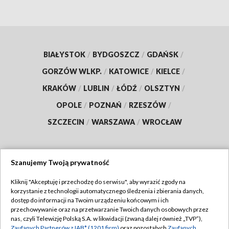
BIAŁYSTOK
/
BYDGOSZCZ
/
GDAŃSK
/
GORZÓW WLKP.
/
KATOWICE
/
KIELCE
/
KRAKÓW
/
LUBLIN
/
ŁÓDŹ
/
OLSZTYN
/
OPOLE
/
POZNAŃ
/
RZESZÓW
/
SZCZECIN
/
WARSZAWA
/
WROCŁAW
Szanujemy Twoją prywatność
Dołącz do nas:
Kliknij "Akceptuję i przechodzę do serwisu", aby wyrazić zgody na
korzystanie z technologii automatycznego śledzenia i zbierania danych,
TVP
dostęp do informacji na Twoim urządzeniu końcowym i ich
Abonament TVP
przechowywanie oraz na przetwarzanie Twoich danych osobowych przez
Regulamin TVP
nas, czyli Telewizję Polską S.A. w likwidacji (zwaną dalej również „TVP”),
Emisja w TVP
Zaufanych Partnerów z IAB* (1201 firm)
oraz pozostałych
Zaufanych
Polityka prywatności