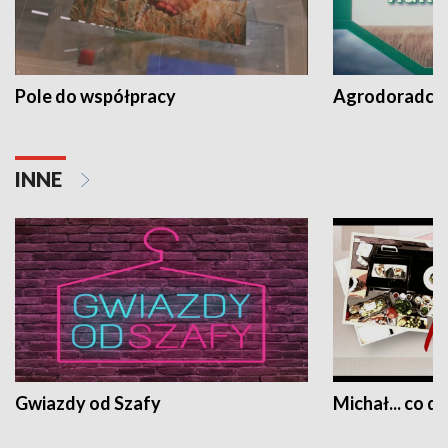
Pole do współpracy
Agrodoradcy 
INNE
Gwiazdy od Szafy
Michał... co dz