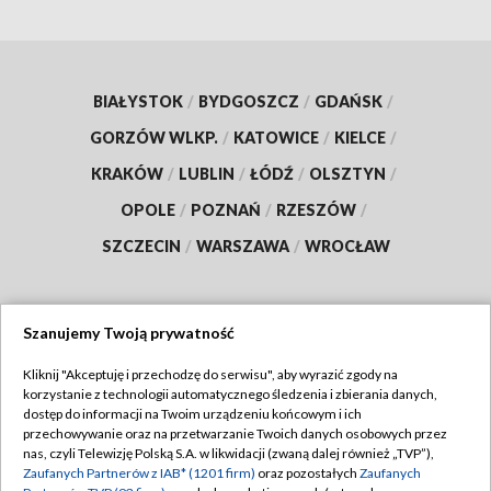
BIAŁYSTOK
/
BYDGOSZCZ
/
GDAŃSK
/
GORZÓW WLKP.
/
KATOWICE
/
KIELCE
/
KRAKÓW
/
LUBLIN
/
ŁÓDŹ
/
OLSZTYN
/
OPOLE
/
POZNAŃ
/
RZESZÓW
/
SZCZECIN
/
WARSZAWA
/
WROCŁAW
Szanujemy Twoją prywatność
Dołącz do nas:
Kliknij "Akceptuję i przechodzę do serwisu", aby wyrazić zgody na
korzystanie z technologii automatycznego śledzenia i zbierania danych,
TVP
dostęp do informacji na Twoim urządzeniu końcowym i ich
Abonament TVP
przechowywanie oraz na przetwarzanie Twoich danych osobowych przez
Regulamin TVP
nas, czyli Telewizję Polską S.A. w likwidacji (zwaną dalej również „TVP”),
Emisja w TVP
Zaufanych Partnerów z IAB* (1201 firm)
oraz pozostałych
Zaufanych
Polityka prywatności