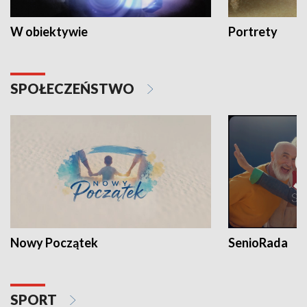
W obiektywie
Portrety
SPOŁECZEŃSTWO
Nowy Początek
SenioRada
SPORT