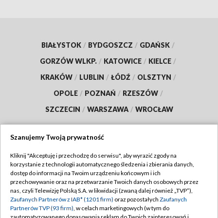
BIAŁYSTOK
/
BYDGOSZCZ
/
GDAŃSK
/
GORZÓW WLKP.
/
KATOWICE
/
KIELCE
/
KRAKÓW
/
LUBLIN
/
ŁÓDŹ
/
OLSZTYN
/
OPOLE
/
POZNAŃ
/
RZESZÓW
/
SZCZECIN
/
WARSZAWA
/
WROCŁAW
Szanujemy Twoją prywatność
Kliknij "Akceptuję i przechodzę do serwisu", aby wyrazić zgody na
Dołącz do nas:
korzystanie z technologii automatycznego śledzenia i zbierania danych,
dostęp do informacji na Twoim urządzeniu końcowym i ich
TVP
przechowywanie oraz na przetwarzanie Twoich danych osobowych przez
nas, czyli Telewizję Polską S.A. w likwidacji (zwaną dalej również „TVP”),
Abonament TVP
Regulamin TVP
Zaufanych Partnerów z IAB* (1201 firm)
oraz pozostałych
Zaufanych
Emisja w TVP
Partnerów TVP (93 firm)
, w celach marketingowych (w tym do
Polityka prywatności
zautomatyzowanego dopasowania reklam do Twoich zainteresowań i