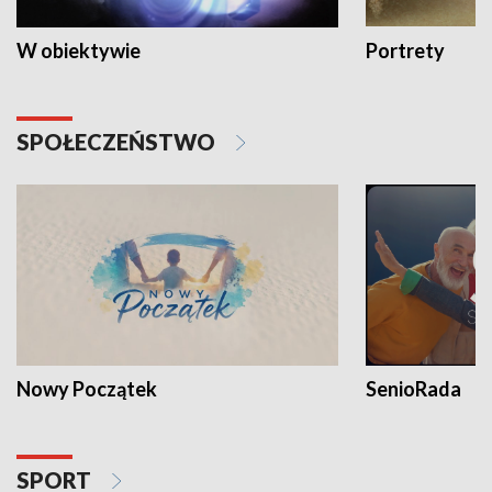
W obiektywie
Portrety
SPOŁECZEŃSTWO
Nowy Początek
SenioRada
SPORT