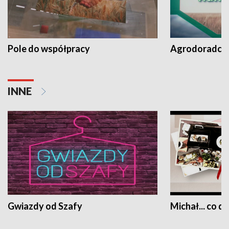
Pole do współpracy
Agrodoradcy 
INNE
Gwiazdy od Szafy
Michał... co dz