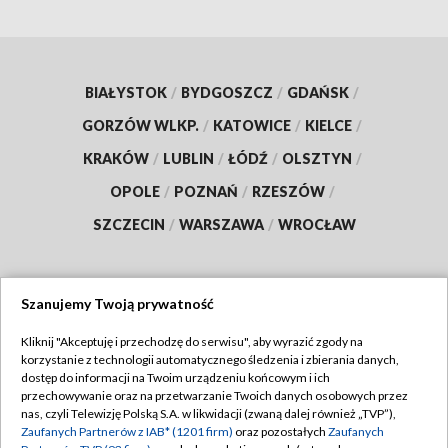
BIAŁYSTOK
/
BYDGOSZCZ
/
GDAŃSK
/
GORZÓW WLKP.
/
KATOWICE
/
KIELCE
/
KRAKÓW
/
LUBLIN
/
ŁÓDŹ
/
OLSZTYN
/
OPOLE
/
POZNAŃ
/
RZESZÓW
/
SZCZECIN
/
WARSZAWA
/
WROCŁAW
Szanujemy Twoją prywatność
Dołącz do nas:
Kliknij "Akceptuję i przechodzę do serwisu", aby wyrazić zgody na
korzystanie z technologii automatycznego śledzenia i zbierania danych,
TVP
dostęp do informacji na Twoim urządzeniu końcowym i ich
Abonament TVP
przechowywanie oraz na przetwarzanie Twoich danych osobowych przez
Regulamin TVP
nas, czyli Telewizję Polską S.A. w likwidacji (zwaną dalej również „TVP”),
Emisja w TVP
Zaufanych Partnerów z IAB* (1201 firm)
oraz pozostałych
Zaufanych
Polityka prywatności