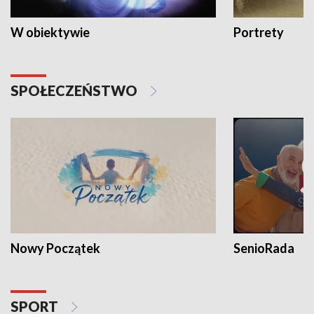
W obiektywie
Portrety
SPOŁECZEŃSTWO
Nowy Początek
SenioRada
SPORT