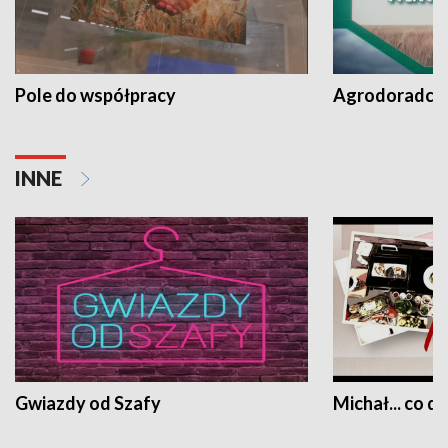
Pole do współpracy
Agrodoradcy 
INNE
Gwiazdy od Szafy
Michał... co dz