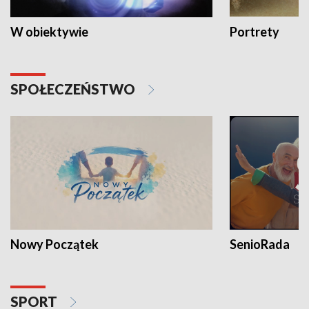
W obiektywie
Portrety
SPOŁECZEŃSTWO
Nowy Początek
SenioRada
SPORT