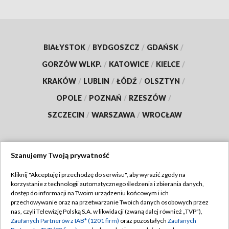
BIAŁYSTOK
/
BYDGOSZCZ
/
GDAŃSK
/
GORZÓW WLKP.
/
KATOWICE
/
KIELCE
/
KRAKÓW
/
LUBLIN
/
ŁÓDŹ
/
OLSZTYN
/
OPOLE
/
POZNAŃ
/
RZESZÓW
/
SZCZECIN
/
WARSZAWA
/
WROCŁAW
Szanujemy Twoją prywatność
Dołącz do nas:
Kliknij "Akceptuję i przechodzę do serwisu", aby wyrazić zgody na
korzystanie z technologii automatycznego śledzenia i zbierania danych,
TVP
dostęp do informacji na Twoim urządzeniu końcowym i ich
Abonament TVP
przechowywanie oraz na przetwarzanie Twoich danych osobowych przez
Regulamin TVP
nas, czyli Telewizję Polską S.A. w likwidacji (zwaną dalej również „TVP”),
Emisja w TVP
Zaufanych Partnerów z IAB* (1201 firm)
oraz pozostałych
Zaufanych
Polityka prywatności