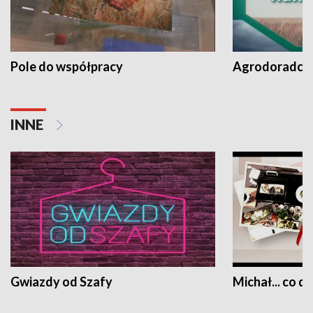
Pole do współpracy
Agrodoradcy 
INNE
Gwiazdy od Szafy
Michał... co dz