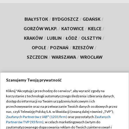
BIAŁYSTOK
/
BYDGOSZCZ
/
GDAŃSK
/
GORZÓW WLKP.
/
KATOWICE
/
KIELCE
/
KRAKÓW
/
LUBLIN
/
ŁÓDŹ
/
OLSZTYN
/
OPOLE
/
POZNAŃ
/
RZESZÓW
/
SZCZECIN
/
WARSZAWA
/
WROCŁAW
Szanujemy Twoją prywatność
Dołącz do nas:
Kliknij "Akceptuję i przechodzę do serwisu", aby wyrazić zgody na
korzystanie z technologii automatycznego śledzenia i zbierania danych,
TVP
dostęp do informacji na Twoim urządzeniu końcowym i ich
Abonament TVP
przechowywanie oraz na przetwarzanie Twoich danych osobowych przez
Regulamin TVP
nas, czyli Telewizję Polską S.A. w likwidacji (zwaną dalej również „TVP”),
Emisja w TVP
Polityka prywatności
Zaufanych Partnerów z IAB* (1201 firm)
oraz pozostałych
Zaufanych
Partnerów TVP (93 firm)
, w celach marketingowych (w tym do
Centrum informacji TVP
Moje zgody
zautomatyzowanego dopasowania reklam do Twoich zainteresowań i