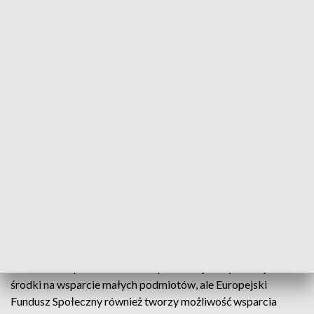
Świętokrzyski Komitet Rozwoju Ekonomii Społecznej zaprezentował plany na
przyszły rok
Po raz drugi obradował Świętokrzyski Komitet
Rozwoju Ekonomii Społecznej. Omówiono
dotychczasowe działania i zaprezentowano plany
na przyszły rok.
– Ośrodki wsparcia ekonomii społecznej miały dotacje i duże
środki na wsparcie małych podmiotów, ale Europejski
Fundusz Społeczny również tworzy możliwość wsparcia