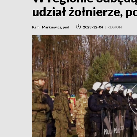
udział żołnierze, po
Kamil Markiewicz, piol
2023-12-04
|
REGION