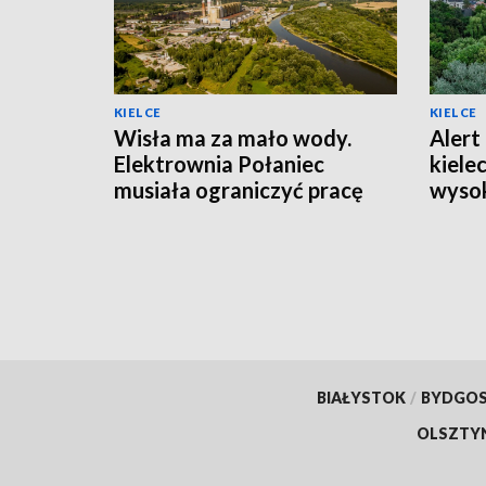
KIELCE
KIELCE
Wisła ma za mało wody.
Alert 
Elektrownia Połaniec
kiele
musiała ograniczyć pracę
wysok
bloków
powie
BIAŁYSTOK
/
BYDGO
OLSZTY