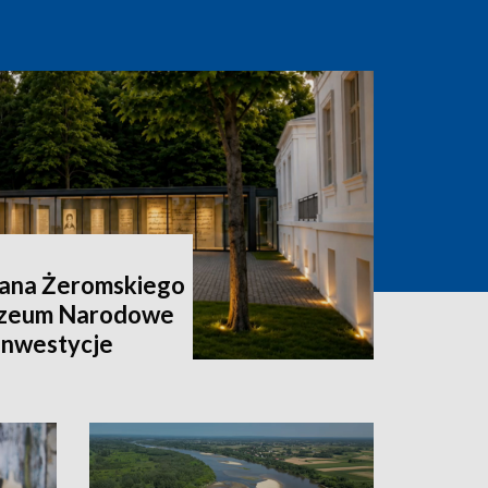
ana Żeromskiego
uzeum Narodowe
 inwestycje