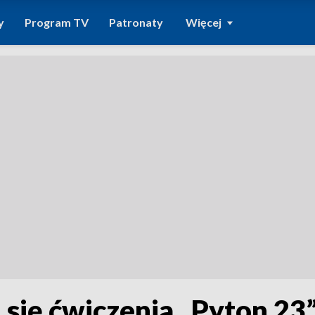
y
Program TV
Patronaty
Więcej
 się ćwiczenia „Pyton 23