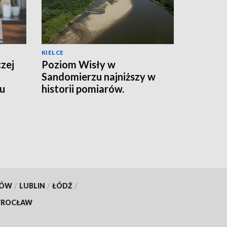
KIELCE
czej
Poziom Wisły w
Sandomierzu najniższy w
wu
historii pomiarów.
Wodowskaz pokazał 56 cm
[ZDJĘCIA]
KÓW
/
LUBLIN
/
ŁÓDŹ
/
ROCŁAW