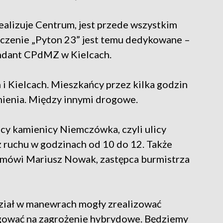
realizuje Centrum, jest przede wszystkim
iczenie „Pyton 23” jest temu dedykowane –
ndant CPdMZ w Kielcach.
i Kielcach. Mieszkańcy przez kilka godzin
nienia. Między innymi drogowe.
licy kamienicy Niemczówka, czyli ulicy
z ruchu w godzinach od 10 do 12. Także
 mówi Mariusz Nowak, zastępca burmistrza
dział w manewrach mogły zrealizować
gować na zagrożenie hybrydowe. Będziemy