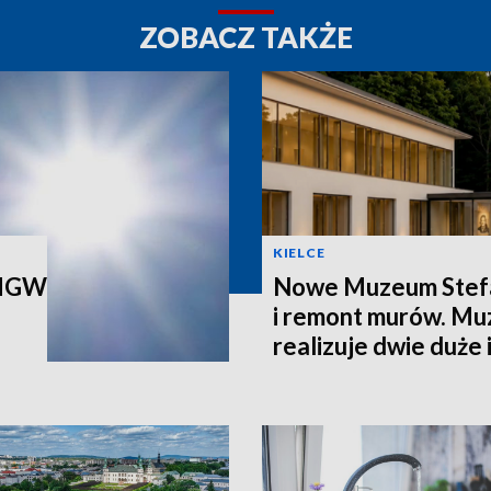
ZOBACZ TAKŻE
KIELCE
 IMGW
Nowe Muzeum Stef
i remont murów. M
realizuje dwie duże