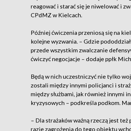
reagować i starać się je niwelować i z
CPdMZ w Kielcach.
Później ćwiczenia przeniosą się na k
kolejne wyzwania. – Gdzie pododdział
przede wszystkim zwalczanie defens
ćwiczyć negocjacje – dodaje ppłk Mich
Będą w nich uczestniczyć nie tylko wo
zostali między innymi policjanci i str
między służbami, jak również innymi i
kryzysowych – podkreśla podkom. Ma
– Dla strażaków ważną rzeczą jest też 
razie zagrożenia do tego obiektu wcho