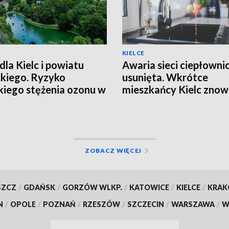
KIELCE
dla Kielc i powiatu
Awaria sieci ciepłowni
ckiego. Ryzyko
usunięta. Wkrótce
iego stężenia ozonu w
mieszkańcy Kielc zno
trzu
będą mieli ciepłą wodę
ZOBACZ WIĘCEJ
SZCZ
/
GDAŃSK
/
GORZÓW WLKP.
/
KATOWICE
/
KIELCE
/
KRA
N
/
OPOLE
/
POZNAŃ
/
RZESZÓW
/
SZCZECIN
/
WARSZAWA
/
W