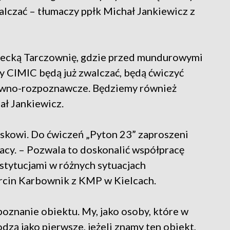
walczać – tłumaczy ppłk Michał Jankiewicz z
ielecką Tarczownię, gdzie przed mundurowymi
y CIMIC będą już zwalczać, będą ćwiczyć
ywno-rozpoznawcze. Będziemy również
ał Jankiewicz.
jskowi. Do ćwiczeń „Pyton 23” zaproszeni
ażacy. – Pozwala to doskonalić współpracę
nstytucjami w różnych sytuacjach
rcin Karbownik z KMP w Kielcach.
poznanie obiektu. My, jako osoby, które w
dzą jako pierwsze, jeżeli znamy ten obiekt,