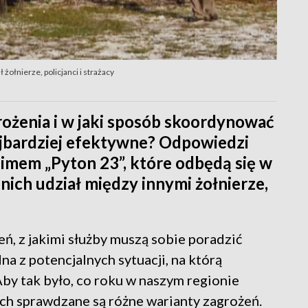
żołnierze, policjanci i strażacy
ożenia i w jaki sposób skoordynować
najbardziej efektywne? Odpowiedzi
imem „Pyton 23”, które odbędą się w
nich udział między innymi żołnierze,
ń, z jakimi służby muszą sobie poradzić
na z potencjalnych sytuacji, na którą
y tak było, co roku w naszym regionie
ych sprawdzane są różne warianty zagrożeń.