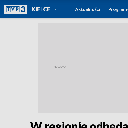
POWRÓT DO
KIELCE
Aktualności
Program
TVP REGIONY
W regionie odbędą