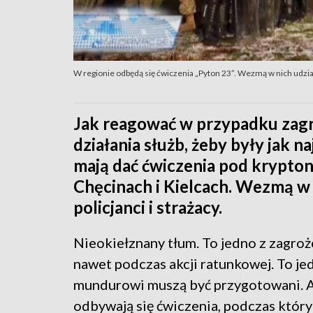
W regionie odbędą się ćwiczenia „Pyton 23”. Wezmą w nich udział 
Jak reagować w przypadku zagr
działania służb, żeby były jak 
mają dać ćwiczenia pod krypton
Chęcinach i Kielcach. Wezmą w 
policjanci i strażacy.
Nieokiełznany tłum. To jedno z zagroże
nawet podczas akcji ratunkowej. To jed
mundurowi muszą być przygotowani. Ab
odbywają się ćwiczenia, podczas któr