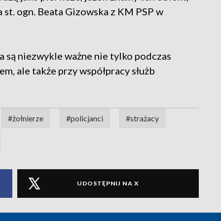
ia st. ogn. Beata Gizowska z KM PSP w
a są niezwykle ważne nie tylko podczas
em, ale także przy współpracy służb
#żołnierze
#policjanci
#strażacy
UDOSTĘPNIJ NA X