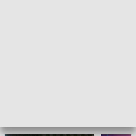
Informator kulturalny
Drzwi do kult
TECHNIKA I MOTORYZACJA
WYPOCZYNEK I REKREACJA