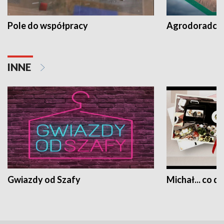
Pole do współpracy
Agrodoradcy 
INNE
Gwiazdy od Szafy
Michał... co dz