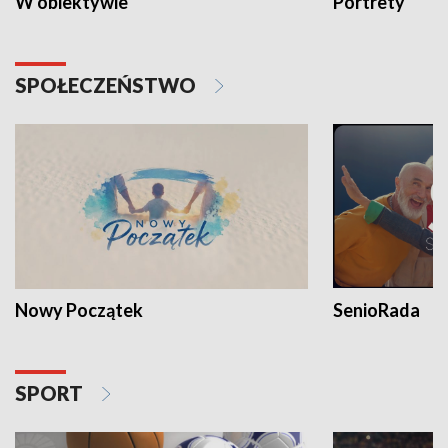
W obiektywie
Portrety
SPOŁECZEŃSTWO
Nowy Początek
SenioRada
SPORT