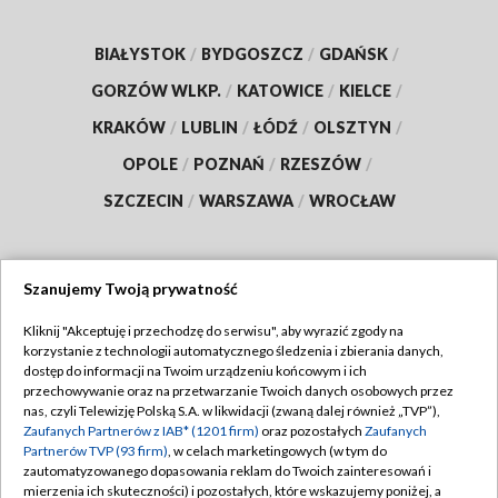
BIAŁYSTOK
/
BYDGOSZCZ
/
GDAŃSK
/
GORZÓW WLKP.
/
KATOWICE
/
KIELCE
/
KRAKÓW
/
LUBLIN
/
ŁÓDŹ
/
OLSZTYN
/
OPOLE
/
POZNAŃ
/
RZESZÓW
/
SZCZECIN
/
WARSZAWA
/
WROCŁAW
Szanujemy Twoją prywatność
Dołącz do nas:
Kliknij "Akceptuję i przechodzę do serwisu", aby wyrazić zgody na
korzystanie z technologii automatycznego śledzenia i zbierania danych,
TVP
dostęp do informacji na Twoim urządzeniu końcowym i ich
Abonament TVP
przechowywanie oraz na przetwarzanie Twoich danych osobowych przez
Regulamin TVP
nas, czyli Telewizję Polską S.A. w likwidacji (zwaną dalej również „TVP”),
Emisja w TVP
Zaufanych Partnerów z IAB* (1201 firm)
oraz pozostałych
Zaufanych
Polityka prywatności
Partnerów TVP (93 firm)
, w celach marketingowych (w tym do
Centrum informacji TVP
Moje zgody
zautomatyzowanego dopasowania reklam do Twoich zainteresowań i
mierzenia ich skuteczności) i pozostałych, które wskazujemy poniżej, a