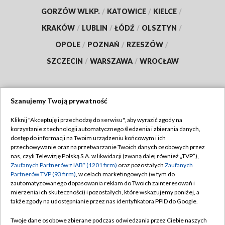
GORZÓW WLKP.
/
KATOWICE
/
KIELCE
/
KRAKÓW
/
LUBLIN
/
ŁÓDŹ
/
OLSZTYN
/
OPOLE
/
POZNAŃ
/
RZESZÓW
/
SZCZECIN
/
WARSZAWA
/
WROCŁAW
Szanujemy Twoją prywatność
Dołącz do nas:
Kliknij "Akceptuję i przechodzę do serwisu", aby wyrazić zgody na
korzystanie z technologii automatycznego śledzenia i zbierania danych,
TVP
dostęp do informacji na Twoim urządzeniu końcowym i ich
Abonament TVP
przechowywanie oraz na przetwarzanie Twoich danych osobowych przez
Regulamin TVP
nas, czyli Telewizję Polską S.A. w likwidacji (zwaną dalej również „TVP”),
Emisja w TVP
Polityka prywatności
Zaufanych Partnerów z IAB* (1201 firm)
oraz pozostałych
Zaufanych
Partnerów TVP (93 firm)
, w celach marketingowych (w tym do
Centrum informacji TVP
Moje zgody
zautomatyzowanego dopasowania reklam do Twoich zainteresowań i
mierzenia ich skuteczności) i pozostałych, które wskazujemy poniżej, a
Naziemna Telewizja Cyfrowa
Pomoc
także zgody na udostępnianie przez nas identyfikatora PPID do Google.
Sklep TVP
Biuro reklamy
Twoje dane osobowe zbierane podczas odwiedzania przez Ciebie naszych