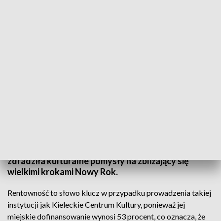
Etno tygiel, festiwal musicali czy opery. Plany KCK na nowy rok
Najpierw była analiza, potem wnioski i na końcu
plany. Nowa dyrektor Kieleckiego Centrum Kultury
Agata Klimczak - Kołakowska po raz pierwszy
oficjalnie spotkała się dziś z dziennikarzami i
zdradziła kulturalne pomysły na zbliżający się
wielkimi krokami Nowy Rok.
Rentowność to słowo klucz w przypadku prowadzenia takiej
instytucji jak Kieleckie Centrum Kultury, ponieważ jej
miejskie dofinansowanie wynosi 53 procent, co oznacza, że