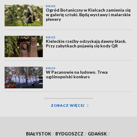
KIELCE
Ogród Botaniczny w Kielcach zamienia się
w galerię sztuki. Będą wystawy i malarskie
plenery
KIELCE
Kieleckie rzeźby odzyskają dawny blask.
Przy zabytkach pojawią się kody QR
KIELCE
W Pacanowie na ludowo. Trwa
ogólnopolski konkurs
ZOBACZ WIĘCEJ
BIAŁYSTOK
/
BYDGOSZCZ
/
GDAŃSK
/