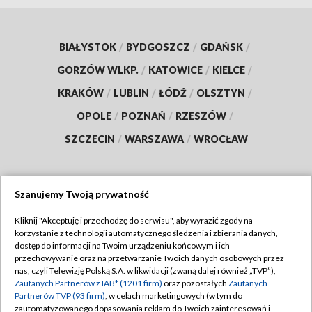
BIAŁYSTOK
/
BYDGOSZCZ
/
GDAŃSK
/
GORZÓW WLKP.
/
KATOWICE
/
KIELCE
/
KRAKÓW
/
LUBLIN
/
ŁÓDŹ
/
OLSZTYN
/
OPOLE
/
POZNAŃ
/
RZESZÓW
/
SZCZECIN
/
WARSZAWA
/
WROCŁAW
Szanujemy Twoją prywatność
Dołącz do nas:
Kliknij "Akceptuję i przechodzę do serwisu", aby wyrazić zgody na
korzystanie z technologii automatycznego śledzenia i zbierania danych,
TVP
dostęp do informacji na Twoim urządzeniu końcowym i ich
Abonament TVP
przechowywanie oraz na przetwarzanie Twoich danych osobowych przez
Regulamin TVP
nas, czyli Telewizję Polską S.A. w likwidacji (zwaną dalej również „TVP”),
Emisja w TVP
Zaufanych Partnerów z IAB* (1201 firm)
oraz pozostałych
Zaufanych
Polityka prywatności
Partnerów TVP (93 firm)
, w celach marketingowych (w tym do
Centrum informacji TVP
Moje zgody
zautomatyzowanego dopasowania reklam do Twoich zainteresowań i