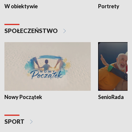
W obiektywie
Portrety
SPOŁECZEŃSTWO
Nowy Początek
SenioRada
SPORT