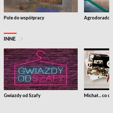
Pole do współpracy
Agrodoradcy 
INNE
Gwiazdy od Szafy
Michał... co dz