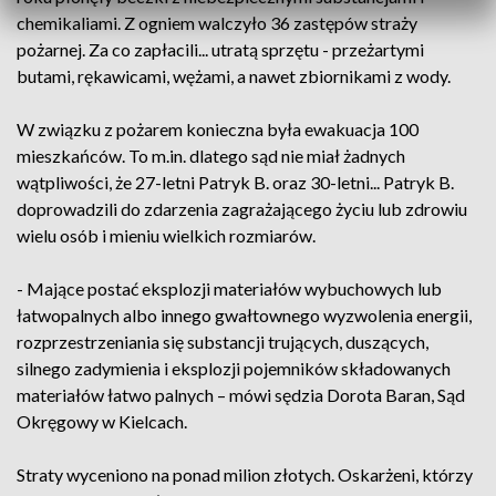
chemikaliami. Z ogniem walczyło 36 zastępów straży
pożarnej. Za co zapłacili... utratą sprzętu - przeżartymi
butami, rękawicami, wężami, a nawet zbiornikami z wody.
W związku z pożarem konieczna była ewakuacja 100
mieszkańców. To m.in. dlatego sąd nie miał żadnych
wątpliwości, że 27-letni Patryk B. oraz 30-letni... Patryk B.
doprowadzili do zdarzenia zagrażającego życiu lub zdrowiu
wielu osób i mieniu wielkich rozmiarów.
- Mające postać eksplozji materiałów wybuchowych lub
łatwopalnych albo innego gwałtownego wyzwolenia energii,
rozprzestrzeniania się substancji trujących, duszących,
silnego zadymienia i eksplozji pojemników składowanych
materiałów łatwo palnych – mówi sędzia Dorota Baran, Sąd
Okręgowy w Kielcach.
Straty wyceniono na ponad milion złotych. Oskarżeni, którzy