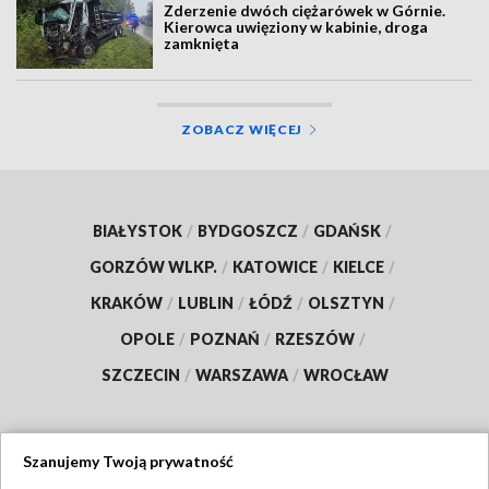
Zderzenie dwóch ciężarówek w Górnie.
Kierowca uwięziony w kabinie, droga
zamknięta
ZOBACZ WIĘCEJ
BIAŁYSTOK
/
BYDGOSZCZ
/
GDAŃSK
/
GORZÓW WLKP.
/
KATOWICE
/
KIELCE
/
KRAKÓW
/
LUBLIN
/
ŁÓDŹ
/
OLSZTYN
/
OPOLE
/
POZNAŃ
/
RZESZÓW
/
SZCZECIN
/
WARSZAWA
/
WROCŁAW
Szanujemy Twoją prywatność
Dołącz do nas: