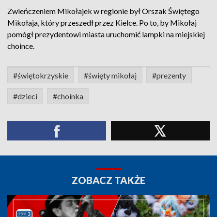
Zwieńczeniem Mikołajek w regionie był Orszak Świętego
Mikołaja, który przeszedł przez Kielce. Po to, by Mikołaj
pomógł prezydentowi miasta uruchomić lampki na miejskiej
choince.
#świętokrzyskie
#święty mikołaj
#prezenty
#dzieci
#choinka
ZOBACZ TAKŻE