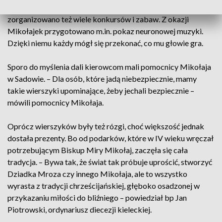
Wizyta Mikołaja to nie wszystko. W Centrum da Vinci
zorganizowano też wiele konkursów i zabaw. Z okazji
Mikołajek przygotowano m.in. pokaz neuronowej muzyki.
Dzięki niemu każdy mógł się przekonać, co mu głowie gra.
Sporo do myślenia dali kierowcom mali pomocnicy Mikołaja
w Sadowie. – Dla osób, które jadą niebezpiecznie, mamy
takie wierszyki upominające, żeby jechali bezpiecznie –
mówili pomocnicy Mikołaja.
Oprócz wierszyków były też rózgi, choć większość jednak
dostała prezenty. Bo od podarków, które w IV wieku wręczał
potrzebującym Biskup Miry Mikołaj, zaczęła się cała
tradycja. – Bywa tak, że świat tak próbuje uprościć, stworzyć
Dziadka Mroza czy innego Mikołaja, ale to wszystko
wyrasta z tradycji chrześcijańskiej, głęboko osadzonej w
przykazaniu miłości do bliźniego – powiedział bp Jan
Piotrowski, ordynariusz diecezji kieleckiej.