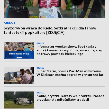
KIELCE
Scyzorykon wraca do Kielc. Setki atrakcji dla fanów
fantastyki i popkultury [ZDJĘCIA]
KIELCE
Informator weekendowy. Spotkania z
epoką kamienia i wybór najsmaczniejszej
potrawy powiatu kieleckiego
KIELCE
Super Mario, Sonic i Pac-Man w muzeum.
W Kielcach można zagrać w gry sprzed lat
KIELCE
Konie, bryczki i karety w Chrobrzu. Parada
przyciągnęła miłośników tradycji