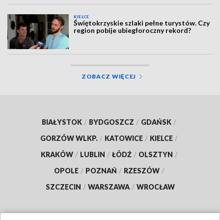
KIELCE
Świętokrzyskie szlaki pełne turystów. Czy
region pobije ubiegłoroczny rekord?
ZOBACZ WIĘCEJ
BIAŁYSTOK
/
BYDGOSZCZ
/
GDAŃSK
/
GORZÓW WLKP.
/
KATOWICE
/
KIELCE
/
KRAKÓW
/
LUBLIN
/
ŁÓDŹ
/
OLSZTYN
/
OPOLE
/
POZNAŃ
/
RZESZÓW
/
SZCZECIN
/
WARSZAWA
/
WROCŁAW