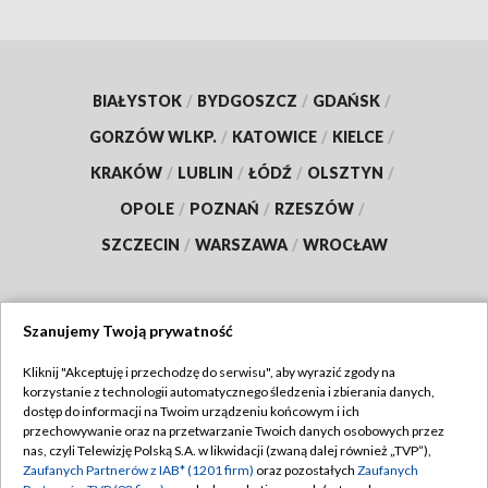
BIAŁYSTOK
/
BYDGOSZCZ
/
GDAŃSK
/
GORZÓW WLKP.
/
KATOWICE
/
KIELCE
/
KRAKÓW
/
LUBLIN
/
ŁÓDŹ
/
OLSZTYN
/
OPOLE
/
POZNAŃ
/
RZESZÓW
/
SZCZECIN
/
WARSZAWA
/
WROCŁAW
Szanujemy Twoją prywatność
Dołącz do nas:
Kliknij "Akceptuję i przechodzę do serwisu", aby wyrazić zgody na
korzystanie z technologii automatycznego śledzenia i zbierania danych,
TVP
dostęp do informacji na Twoim urządzeniu końcowym i ich
Abonament TVP
przechowywanie oraz na przetwarzanie Twoich danych osobowych przez
Regulamin TVP
nas, czyli Telewizję Polską S.A. w likwidacji (zwaną dalej również „TVP”),
Emisja w TVP
Zaufanych Partnerów z IAB* (1201 firm)
oraz pozostałych
Zaufanych
Polityka prywatności