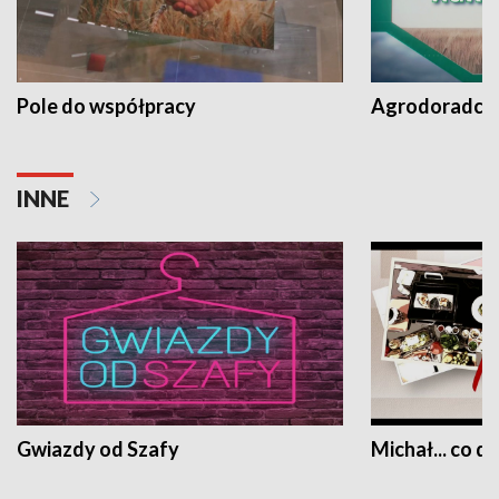
Pole do współpracy
Agrodoradcy 
INNE
Gwiazdy od Szafy
Michał... co dz