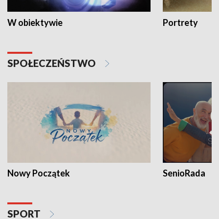
W obiektywie
Portrety
SPOŁECZEŃSTWO
Nowy Początek
SenioRada
SPORT