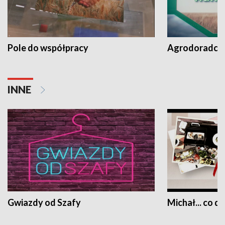
Pole do współpracy
Agrodoradcy 
INNE
Gwiazdy od Szafy
Michał... co dz