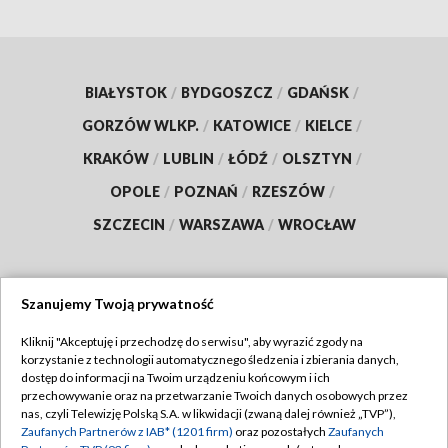
BIAŁYSTOK
/
BYDGOSZCZ
/
GDAŃSK
/
GORZÓW WLKP.
/
KATOWICE
/
KIELCE
/
KRAKÓW
/
LUBLIN
/
ŁÓDŹ
/
OLSZTYN
/
OPOLE
/
POZNAŃ
/
RZESZÓW
/
SZCZECIN
/
WARSZAWA
/
WROCŁAW
Szanujemy Twoją prywatność
Dołącz do nas:
Kliknij "Akceptuję i przechodzę do serwisu", aby wyrazić zgody na
korzystanie z technologii automatycznego śledzenia i zbierania danych,
TVP
dostęp do informacji na Twoim urządzeniu końcowym i ich
Abonament TVP
przechowywanie oraz na przetwarzanie Twoich danych osobowych przez
Regulamin TVP
nas, czyli Telewizję Polską S.A. w likwidacji (zwaną dalej również „TVP”),
Emisja w TVP
Zaufanych Partnerów z IAB* (1201 firm)
oraz pozostałych
Zaufanych
Polityka prywatności