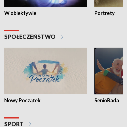
W obiektywie
Portrety
SPOŁECZEŃSTWO
Nowy Początek
SenioRada
SPORT