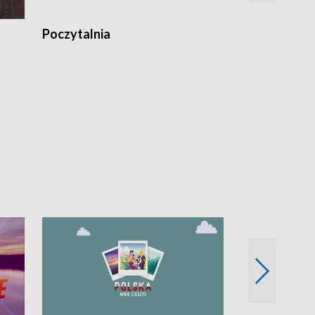
Poczytalnia
Koncerty TV