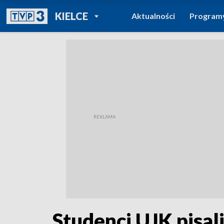
POWRÓT DO
KIELCE
Aktualności
Program
TVP REGIONY
Studenci UJK pisal