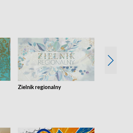
Zielnik regionalny
EkoLogiczni