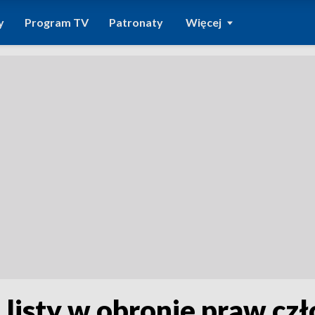
y
Program TV
Patronaty
Więcej
i listy w obronie praw cz