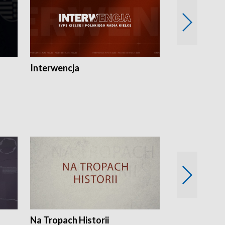
Interwencja
Fakty i Opin
Na Tropach Historii
Szept ziemi