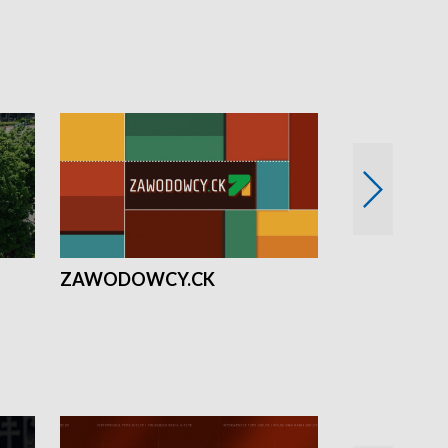
ZAWODOWCY.CK
Solidarni z U