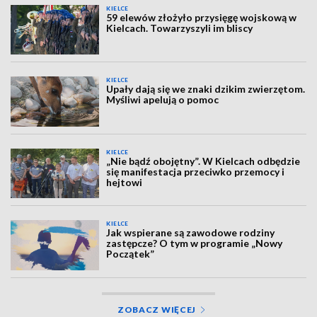
KIELCE
59 elewów złożyło przysięgę wojskową w
Kielcach. Towarzyszyli im bliscy
KIELCE
Upały dają się we znaki dzikim zwierzętom.
Myśliwi apelują o pomoc
KIELCE
„Nie bądź obojętny”. W Kielcach odbędzie
się manifestacja przeciwko przemocy i
hejtowi
KIELCE
Jak wspierane są zawodowe rodziny
zastępcze? O tym w programie „Nowy
Początek”
ZOBACZ WIĘCEJ