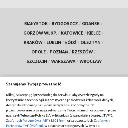
BIAŁYSTOK
/
BYDGOSZCZ
/
GDAŃSK
/
GORZÓW WLKP.
/
KATOWICE
/
KIELCE
/
KRAKÓW
/
LUBLIN
/
ŁÓDŹ
/
OLSZTYN
/
OPOLE
/
POZNAŃ
/
RZESZÓW
/
SZCZECIN
/
WARSZAWA
/
WROCŁAW
Szanujemy Twoją prywatność
Dołącz do nas:
Kliknij "Akceptuję i przechodzę do serwisu", aby wyrazić zgody na
korzystanie z technologii automatycznego śledzenia i zbierania danych,
TVP
dostęp do informacji na Twoim urządzeniu końcowym i ich
Abonament TVP
przechowywanie oraz na przetwarzanie Twoich danych osobowych przez
Regulamin TVP
nas, czyli Telewizję Polską S.A. w likwidacji (zwaną dalej również „TVP”),
Emisja w TVP
Polityka prywatności
Zaufanych Partnerów z IAB* (1201 firm)
oraz pozostałych
Zaufanych
Partnerów TVP (93 firm)
, w celach marketingowych (w tym do