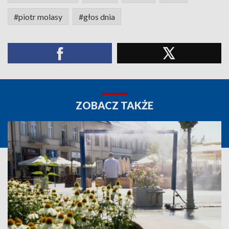
#piotr molasy
#głos dnia
ZOBACZ TAKŻE