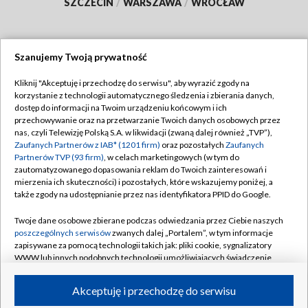
SZCZECIN
/
WARSZAWA
/
WROCŁAW
Szanujemy Twoją prywatność
Dołącz do nas:
Kliknij "Akceptuję i przechodzę do serwisu", aby wyrazić zgody na
korzystanie z technologii automatycznego śledzenia i zbierania danych,
TVP
dostęp do informacji na Twoim urządzeniu końcowym i ich
Abonament TVP
przechowywanie oraz na przetwarzanie Twoich danych osobowych przez
Regulamin TVP
nas, czyli Telewizję Polską S.A. w likwidacji (zwaną dalej również „TVP”),
Emisja w TVP
Zaufanych Partnerów z IAB* (1201 firm)
oraz pozostałych
Zaufanych
Polityka prywatności
Partnerów TVP (93 firm)
, w celach marketingowych (w tym do
Centrum informacji TVP
Moje zgody
zautomatyzowanego dopasowania reklam do Twoich zainteresowań i
mierzenia ich skuteczności) i pozostałych, które wskazujemy poniżej, a
Naziemna Telewizja Cyfrowa
Pomoc
także zgody na udostępnianie przez nas identyfikatora PPID do Google.
Sklep TVP
Biuro reklamy
Twoje dane osobowe zbierane podczas odwiedzania przez Ciebie naszych
Rada Programowa
poszczególnych serwisów
zwanych dalej „Portalem”, w tym informacje
Kontakt
zapisywane za pomocą technologii takich jak: pliki cookie, sygnalizatory
System NOS
WWW lub innych podobnych technologii umożliwiających świadczenie
dopasowanych i bezpiecznych usług, personalizację treści oraz reklam,
Informacje o nadawcy
Kanały
udostępnianie funkcji mediów społecznościowych oraz analizowanie
Akceptuję i przechodzę do serwisu
ruchu w Internecie.
Program dla prasy