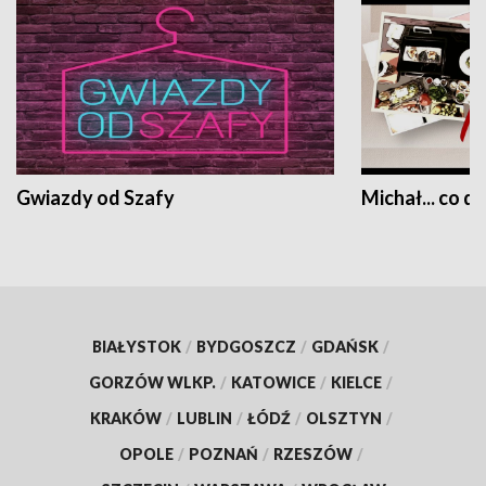
Gwiazdy od Szafy
Michał... co dz
BIAŁYSTOK
/
BYDGOSZCZ
/
GDAŃSK
/
GORZÓW WLKP.
/
KATOWICE
/
KIELCE
/
KRAKÓW
/
LUBLIN
/
ŁÓDŹ
/
OLSZTYN
/
OPOLE
/
POZNAŃ
/
RZESZÓW
/