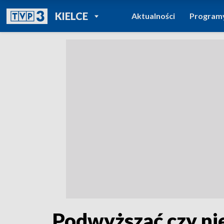
POWRÓT DO
KIELCE
Aktualności
Program
TVP REGIONY
Podwyższać czy ni