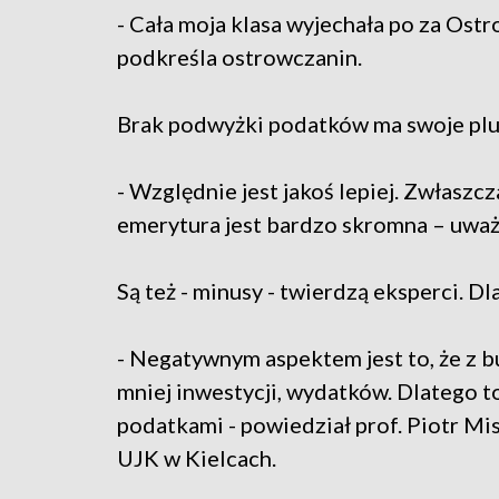
- Cała moja klasa wyjechała po za Ostr
podkreśla ostrowczanin.
Brak podwyżki podatków ma swoje plusy
- Względnie jest jakoś lepiej. Zwłaszcz
emerytura jest bardzo skromna – uwa
Są też - minusy - twierdzą eksperci. Dla
- Negatywnym aspektem jest to, że z 
mniej inwestycji, wydatków. Dlatego t
podatkami - powiedział prof. Piotr Mi
UJK w Kielcach.