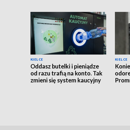
KIELCE
KIELCE
Oddasz butelki i pieniądze
Konie
od razu trafią na konto. Tak
odor
zmieni się system kaucyjny
Promn
moder