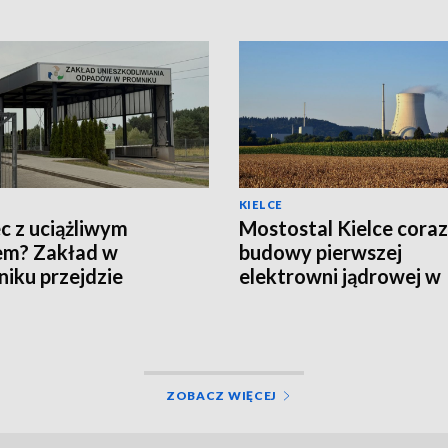
KIELCE
c z uciążliwym
Mostostal Kielce coraz 
em? Zakład w
budowy pierwszej
iku przejdzie
elektrowni jądrowej w
nizację za 19 mln zł
Polsce
ZOBACZ WIĘCEJ