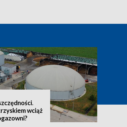
oszczędności.
rzyskiem wciąż
iogazowni?