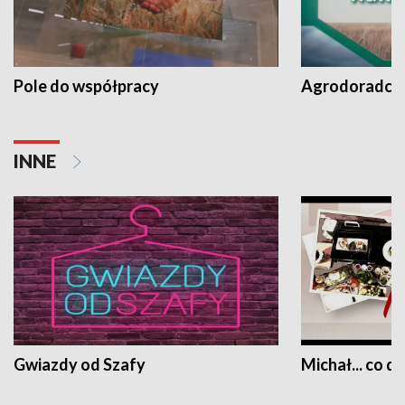
Pole do współpracy
Agrodoradcy 
INNE
Gwiazdy od Szafy
Michał... co dz