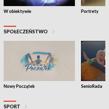
W obiektywie
Portrety
SPOŁECZEŃSTWO
Nowy Początek
SenioRada
SPORT