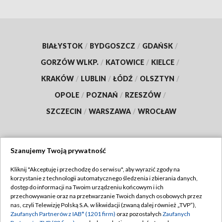
BIAŁYSTOK
/
BYDGOSZCZ
/
GDAŃSK
/
GORZÓW WLKP.
/
KATOWICE
/
KIELCE
/
KRAKÓW
/
LUBLIN
/
ŁÓDŹ
/
OLSZTYN
/
OPOLE
/
POZNAŃ
/
RZESZÓW
/
SZCZECIN
/
WARSZAWA
/
WROCŁAW
Szanujemy Twoją prywatność
Dołącz do nas:
Kliknij "Akceptuję i przechodzę do serwisu", aby wyrazić zgody na
korzystanie z technologii automatycznego śledzenia i zbierania danych,
TVP
dostęp do informacji na Twoim urządzeniu końcowym i ich
Abonament TVP
przechowywanie oraz na przetwarzanie Twoich danych osobowych przez
Regulamin TVP
nas, czyli Telewizję Polską S.A. w likwidacji (zwaną dalej również „TVP”),
Emisja w TVP
Zaufanych Partnerów z IAB* (1201 firm)
oraz pozostałych
Zaufanych
Polityka prywatności