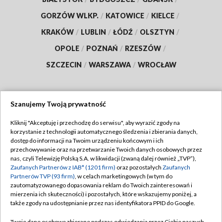
GORZÓW WLKP.
/
KATOWICE
/
KIELCE
/
KRAKÓW
/
LUBLIN
/
ŁÓDŹ
/
OLSZTYN
/
OPOLE
/
POZNAŃ
/
RZESZÓW
/
SZCZECIN
/
WARSZAWA
/
WROCŁAW
Szanujemy Twoją prywatność
Dołącz do nas:
Kliknij "Akceptuję i przechodzę do serwisu", aby wyrazić zgody na
korzystanie z technologii automatycznego śledzenia i zbierania danych,
TVP
dostęp do informacji na Twoim urządzeniu końcowym i ich
Abonament TVP
przechowywanie oraz na przetwarzanie Twoich danych osobowych przez
Regulamin TVP
nas, czyli Telewizję Polską S.A. w likwidacji (zwaną dalej również „TVP”),
Emisja w TVP
Polityka prywatności
Zaufanych Partnerów z IAB* (1201 firm)
oraz pozostałych
Zaufanych
Partnerów TVP (93 firm)
, w celach marketingowych (w tym do
Centrum informacji TVP
Moje zgody
zautomatyzowanego dopasowania reklam do Twoich zainteresowań i
mierzenia ich skuteczności) i pozostałych, które wskazujemy poniżej, a
Naziemna Telewizja Cyfrowa
Pomoc
także zgody na udostępnianie przez nas identyfikatora PPID do Google.
Sklep TVP
Biuro reklamy
Twoje dane osobowe zbierane podczas odwiedzania przez Ciebie naszych