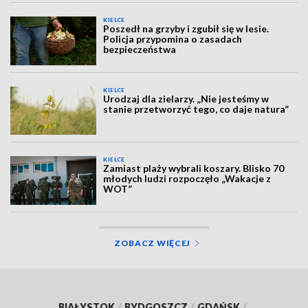
KIELCE
Poszedł na grzyby i zgubił się w lesie.
Policja przypomina o zasadach
bezpieczeństwa
KIELCE
Urodzaj dla zielarzy. „Nie jesteśmy w
stanie przetworzyć tego, co daje natura”
KIELCE
Zamiast plaży wybrali koszary. Blisko 70
młodych ludzi rozpoczęło „Wakacje z
WOT”
ZOBACZ WIĘCEJ
BIAŁYSTOK
/
BYDGOSZCZ
/
GDAŃSK
/