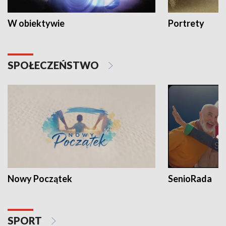
W obiektywie
Portrety
SPOŁECZEŃSTWO
Nowy Początek
SenioRada
SPORT