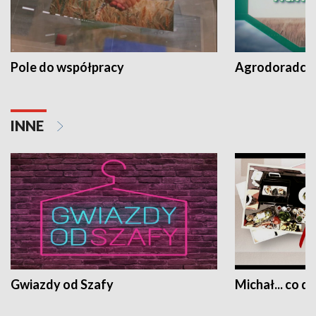
Pole do współpracy
Agrodoradcy 
INNE
Gwiazdy od Szafy
Michał... co dz