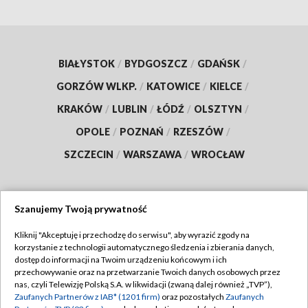
BIAŁYSTOK
/
BYDGOSZCZ
/
GDAŃSK
/
GORZÓW WLKP.
/
KATOWICE
/
KIELCE
/
KRAKÓW
/
LUBLIN
/
ŁÓDŹ
/
OLSZTYN
/
OPOLE
/
POZNAŃ
/
RZESZÓW
/
SZCZECIN
/
WARSZAWA
/
WROCŁAW
Szanujemy Twoją prywatność
Dołącz do nas:
Kliknij "Akceptuję i przechodzę do serwisu", aby wyrazić zgody na
korzystanie z technologii automatycznego śledzenia i zbierania danych,
TVP
dostęp do informacji na Twoim urządzeniu końcowym i ich
Abonament TVP
przechowywanie oraz na przetwarzanie Twoich danych osobowych przez
Regulamin TVP
nas, czyli Telewizję Polską S.A. w likwidacji (zwaną dalej również „TVP”),
Emisja w TVP
Zaufanych Partnerów z IAB* (1201 firm)
oraz pozostałych
Zaufanych
Polityka prywatności