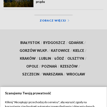
prądu
ZOBACZ WIĘCEJ
BIAŁYSTOK
/
BYDGOSZCZ
/
GDAŃSK
/
GORZÓW WLKP.
/
KATOWICE
/
KIELCE
/
KRAKÓW
/
LUBLIN
/
ŁÓDŹ
/
OLSZTYN
/
OPOLE
/
POZNAŃ
/
RZESZÓW
/
SZCZECIN
/
WARSZAWA
/
WROCŁAW
Szanujemy Twoją prywatność
Dołącz do nas:
Kliknij "Akceptuję i przechodzę do serwisu", aby wyrazić zgody na
korzystanie z technologii automatycznego śledzenia i zbierania danych,