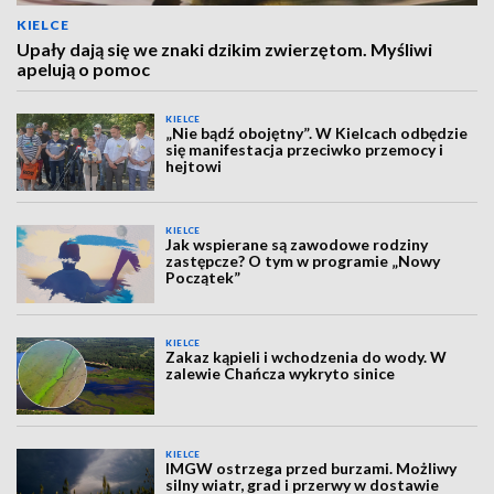
KIELCE
Upały dają się we znaki dzikim zwierzętom. Myśliwi
apelują o pomoc
KIELCE
„Nie bądź obojętny”. W Kielcach odbędzie
się manifestacja przeciwko przemocy i
hejtowi
KIELCE
Jak wspierane są zawodowe rodziny
zastępcze? O tym w programie „Nowy
Początek”
KIELCE
Zakaz kąpieli i wchodzenia do wody. W
zalewie Chańcza wykryto sinice
KIELCE
IMGW ostrzega przed burzami. Możliwy
silny wiatr, grad i przerwy w dostawie