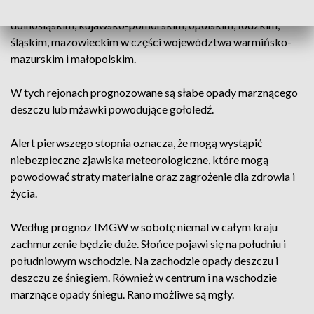
zachodniopomorskim, lubuskim, wielkopolskim,
dolnośląskim, kujawsko-pomorskim, opolskim, łódzkim,
śląskim, mazowieckim w części województwa warmińsko-
mazurskim i małopolskim.
W tych rejonach prognozowane są słabe opady marznącego
deszczu lub mżawki powodujące gołoledź.
Alert pierwszego stopnia oznacza, że mogą wystąpić
niebezpieczne zjawiska meteorologiczne, które mogą
powodować straty materialne oraz zagrożenie dla zdrowia i
życia.
Według prognoz IMGW w sobotę niemal w całym kraju
zachmurzenie będzie duże. Słońce pojawi się na południu i
południowym wschodzie. Na zachodzie opady deszczu i
deszczu ze śniegiem. Również w centrum i na wschodzie
marznące opady śniegu. Rano możliwe są mgły.