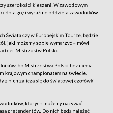
czy szerokości kieszeni. W zawodowym
utrudnia grę i wyraźnie oddziela zawodników
ach Świata czy w Europejskim Tourze, będzie
stół, jaki możemy sobie wymarzyć – mówi
artner Mistrzostw Polski.
dników, bo Mistrzostwa Polski bez cienia
ym krajowym championatem na świecie.
y z nich zalicza się do światowej czołówki
zawodników, których możemy nazywać
masa pretendentów. Do nich będą należeć