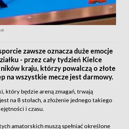
ach
sporcie zawsze oznacza duże emocje
iałku - przez cały tydzień Kielce
ników kraju, którzy powalczą o złote
ęp na wszystkie mecze jest darmowy.
i, który będzie areną zmagań, trwają
est na 8 stołach, a złożenie jednego takiego
ętności i czasu.
 tych amatorskich muszą spełniać określone