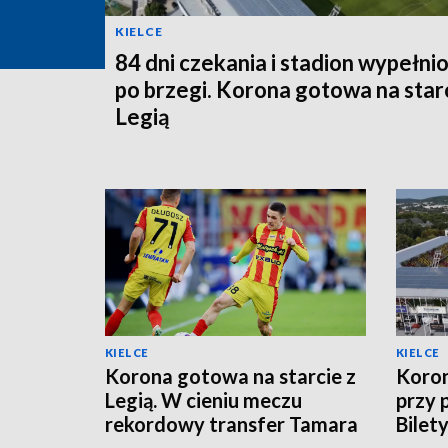
KIELCE
84 dni czekania i stadion wypełni
po brzegi. Korona gotowa na starc
Legią
KIELCE
KIELCE
Korona gotowa na starcie z
Koron
Legią. W cieniu meczu
przy 
rekordowy transfer Tamara
Bilet
Svetlina