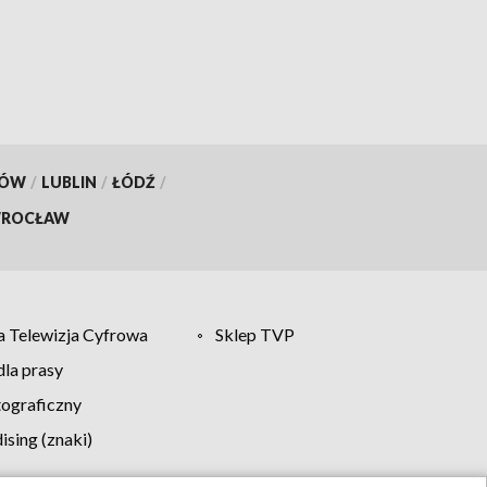
KÓW
/
LUBLIN
/
ŁÓDŹ
/
ROCŁAW
 Telewizja Cyfrowa
Sklep TVP
la prasy
tograficzny
sing (znaki)