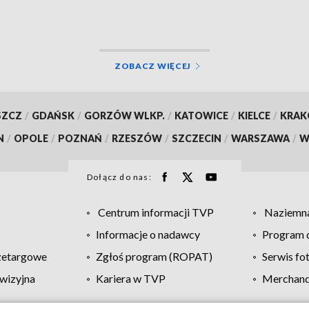
ZOBACZ WIĘCEJ
SZCZ
/
GDAŃSK
/
GORZÓW WLKP.
/
KATOWICE
/
KIELCE
/
KRA
N
/
OPOLE
/
POZNAŃ
/
RZESZÓW
/
SZCZECIN
/
WARSZAWA
/
W
Dołącz do nas:
Centrum informacji TVP
Naziemna
Informacje o nadawcy
Program d
zetargowe
Zgłoś program (ROPAT)
Serwis fo
wizyjna
Kariera w TVP
Merchandi