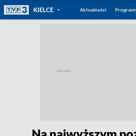
POWRÓT DO
KIELCE
Aktualności
Program
TVP REGIONY
Na najwyższym poz