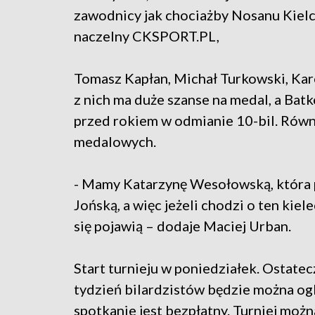
zawodnicy jak chociażby Nosanu Kielc
naczelny CKSPORT.PL,
Tomasz Kapłan, Michał Turkowski, Kar
z nich ma duże szanse na medal, a Bat
przed rokiem w odmianie 10-bil. Rów
medalowych.
- Mamy Katarzynę Wesołowską, która po
Jońską, a więc jeżeli chodzi o ten kiel
się pojawią – dodaje Maciej Urban.
Start turnieju w poniedziałek. Ostatec
tydzień bilardzistów będzie można ogl
spotkanie jest bezpłatny. Turniej moż