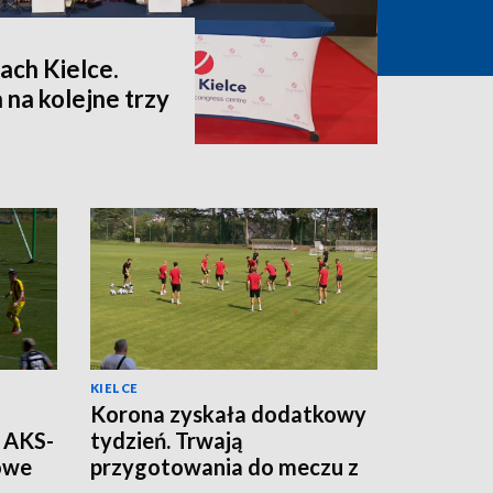
ach Kielce.
na kolejne trzy
KIELCE
Korona zyskała dodatkowy
t AKS-
tydzień. Trwają
gowe
przygotowania do meczu z
Legią Warszawa