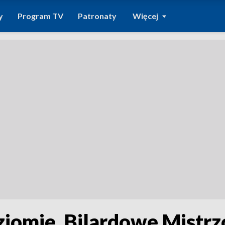
y
Program TV
Patronaty
Więcej
iomie. Bilardowe Mistrz