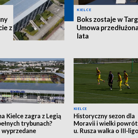
KIELCE
ony
Boks zostaje w Targ
ie z
Umowa przedłużona 
lata
KIELCE
a Kielce zagra z Legią
Historyczny sezon dla
pełnych trybunach?
Moravii i wielki powró
y wyprzedane
u. Rusza walka o III-li
punkty