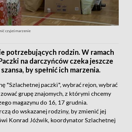
łnić czyjeś marzenie
ie potrzebujących rodzin. W ramach
 Paczki na darczyńców czeka jeszcze
 szansa, by spełnić ich marzenia.
nę "Szlachetnej paczki", wybrać rejon, wybrać
izować grupę znajomych, z którymi chcemy
szego magazynu do 16, 17 grudnia.
czą do wskazanej rodziny, by zmienić jej
 mówi Konrad Jóźwik, koordynator Szlachetnej