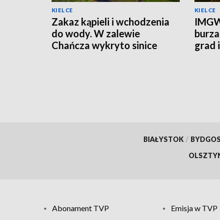
KIELCE
KIELCE
Zakaz kąpieli i wchodzenia
IMGW
do wody. W zalewie
burza
Chańcza wykryto sinice
grad 
prądu
BIAŁYSTOK
/
BYDGO
OLSZTY
Abonament TVP
Emisja w TVP