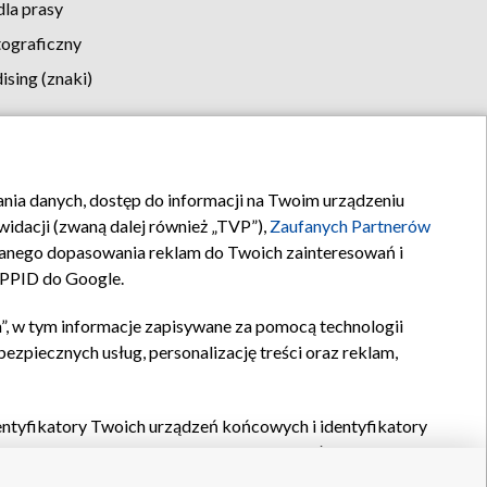
la prasy
tograficzny
sing (znaki)
klamy
Kontakt
rania danych, dostęp do informacji na Twoim urządzeniu
idacji (zwaną dalej również „TVP”),
Zaufanych Partnerów
anego dopasowania reklam do Twoich zainteresowań i
a PPID do Google.
”, w tym informacje zapisywane za pomocą technologii
zpiecznych usług, personalizację treści oraz reklam,
identyfikatory Twoich urządzeń końcowych i identyfikatory
P,
Zaufanych Partnerów z IAB
oraz pozostałych
Zaufanych
 wyboru podstawowych reklam, wyboru spersonalizowanych