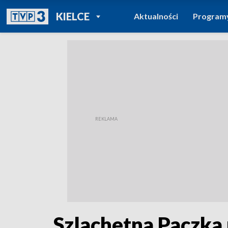
POWRÓT DO
KIELCE
Aktualności
Program
TVP REGIONY
Szlachetna Paczka n