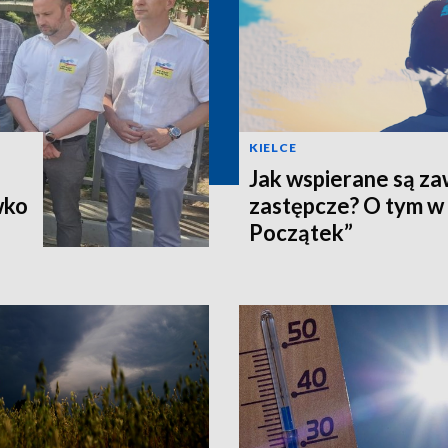
KIELCE
Jak wspierane są z
wko
zastępcze? O tym w
Początek”