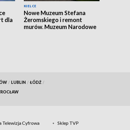
KIELCE
ce
Nowe Muzeum Stefana
t dla
Żeromskiego i remont
murów. Muzeum Narodowe
realizuje dwie duże
inwestycje
KÓW
/
LUBLIN
/
ŁÓDŹ
/
ROCŁAW
 Telewizja Cyfrowa
Sklep TVP