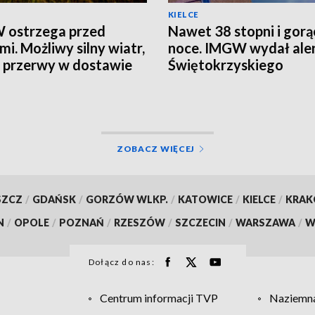
KIELCE
 ostrzega przed
Nawet 38 stopni i gorą
mi. Możliwy silny wiatr,
noce. IMGW wydał aler
i przerwy w dostawie
Świętokrzyskiego
ZOBACZ WIĘCEJ
SZCZ
/
GDAŃSK
/
GORZÓW WLKP.
/
KATOWICE
/
KIELCE
/
KRA
N
/
OPOLE
/
POZNAŃ
/
RZESZÓW
/
SZCZECIN
/
WARSZAWA
/
W
Dołącz do nas:
Centrum informacji TVP
Naziemna