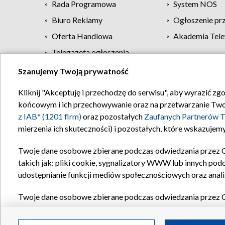
Rada Programowa
System NOS
Biuro Reklamy
Ogłoszenie pr
Oferta Handlowa
Akademia Tele
Telegazeta ogłoszenia
Szanujemy Twoją prywatność
Regulamin TVP
Kliknij "Akceptuję i przechodzę do serwisu", aby wyrazić zg
końcowym i ich przechowywanie oraz na przetwarzanie Twoich
z IAB* (1201 firm)
oraz pozostałych
Zaufanych Partnerów T
mierzenia ich skuteczności) i pozostałych, które wskazujemy
Twoje dane osobowe zbierane podczas odwiedzania przez 
takich jak: pliki cookie, sygnalizatory WWW lub innych pod
udostępnianie funkcji mediów społecznościowych oraz anali
Twoje dane osobowe zbierane podczas odwiedzania przez 
plików cookie, informacje o Twoich wyszukiwaniach w serwi
Partnerów TVP
dla realizacji następujących celów i funkc