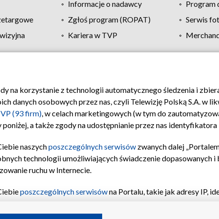
Informacje o nadawcy
Program d
zetargowe
Zgłoś program (ROPAT)
Serwis fo
wizyjna
Kariera w TVP
Merchandi
Polityka prywatności
Moje zgody
Pomoc
Biuro re
ody na korzystanie z technologii automatycznego śledzenia i zbie
 danych osobowych przez nas, czyli Telewizję Polską S.A. w likw
VP (93 firm)
, w celach marketingowych (w tym do zautomatyzow
 poniżej, a także zgody na udostępnianie przez nas identyfikator
Ciebie naszych
poszczególnych serwisów
zwanych dalej „Portalem
obnych technologii umożliwiających świadczenie dopasowanych i be
zowanie ruchu w Internecie.
Ciebie
poszczególnych serwisów
na Portalu, takie jak adresy IP, 
sach Portalu czy historia odwiedzin będą przetwarzane przez TV
ji: przechowywania informacji na urządzeniu lub dostęp do nich,
©2026 Telewizja Polska S.A. w likwidacji