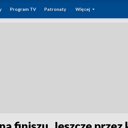
y
Program TV
Patronaty
Więcej
a finiszu. Jeszcze przez 