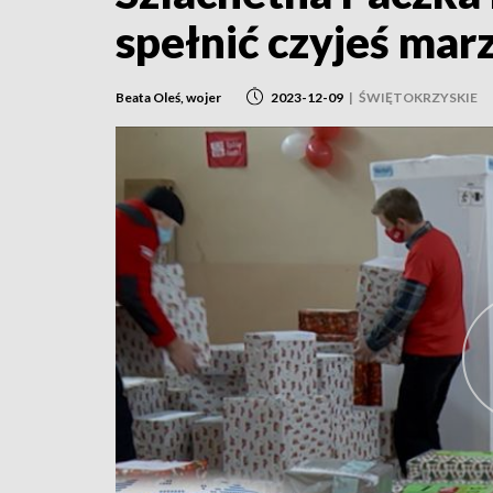
spełnić czyjeś mar
Beata Oleś, wojer
2023-12-09
|
ŚWIĘTOKRZYSKIE