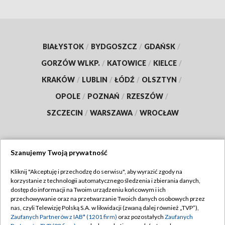
BIAŁYSTOK
/
BYDGOSZCZ
/
GDAŃSK
/
GORZÓW WLKP.
/
KATOWICE
/
KIELCE
/
KRAKÓW
/
LUBLIN
/
ŁÓDŹ
/
OLSZTYN
/
OPOLE
/
POZNAŃ
/
RZESZÓW
/
SZCZECIN
/
WARSZAWA
/
WROCŁAW
Szanujemy Twoją prywatność
Dołącz do nas:
Kliknij "Akceptuję i przechodzę do serwisu", aby wyrazić zgody na
korzystanie z technologii automatycznego śledzenia i zbierania danych,
TVP
dostęp do informacji na Twoim urządzeniu końcowym i ich
Abonament TVP
przechowywanie oraz na przetwarzanie Twoich danych osobowych przez
Regulamin TVP
nas, czyli Telewizję Polską S.A. w likwidacji (zwaną dalej również „TVP”),
Emisja w TVP
Zaufanych Partnerów z IAB* (1201 firm)
oraz pozostałych
Zaufanych
Polityka prywatności