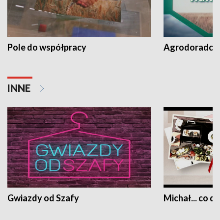
Pole do współpracy
Agrodoradcy 
INNE
Gwiazdy od Szafy
Michał... co dz