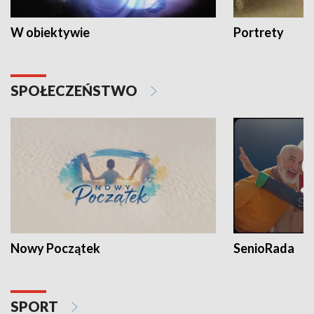
W obiektywie
Portrety
SPOŁECZEŃSTWO
Nowy Początek
SenioRada
SPORT