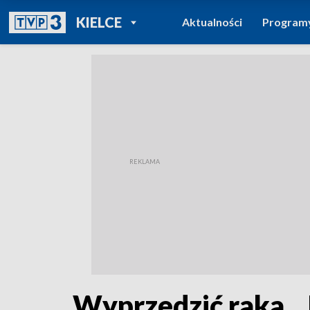
POWRÓT DO
KIELCE
Aktualności
Program
TVP REGIONY
Wyprzedzić raka. 