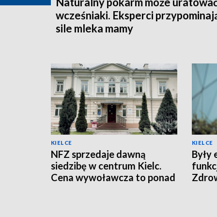
Naturalny pokarm może uratowa
wcześniaki. Eksperci przypominaj
sile mleka mamy
KIELCE
KIELCE
NFZ sprzedaje dawną
Były 
siedzibę w centrum Kielc.
funkc
Cena wywoławcza to ponad
Zdro
10 mln zł