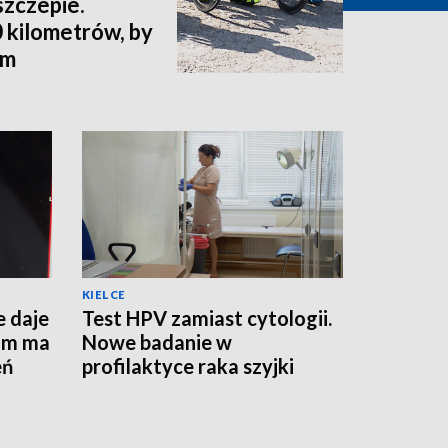
szczepie.
 kilometrów, by
ym
KIELCE
e daje
Test HPV zamiast cytologii.
am ma
Nowe badanie w
eń
profilaktyce raka szyjki
macicy