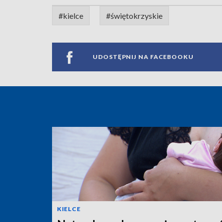
#kielce
#świętokrzyskie
UDOSTĘPNIJ NA FACEBOOKU
KIELCE