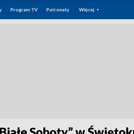
y
Program TV
Patronaty
Więcej
„Białe Soboty” w Święto