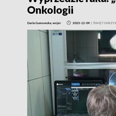
Onkologii
Daria Gumowska, wojer
2023-12-09
|
ŚWIĘTOKRZYS