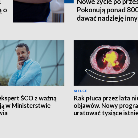
ć
Nowe życie po prze
ą o
Pokonują ponad 800
dawać nadzieję inn
KIELCE
ekspert ŚCO z ważną
Rak płuca przez lata ni
ją w Ministerstwie
objawów. Nowy progr
wia
uratować tysiące istni