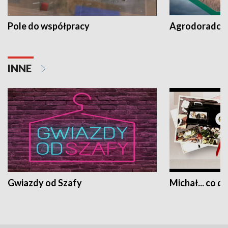
Pole do współpracy
Agrodoradcy 
INNE
Gwiazdy od Szafy
Michał... co dz