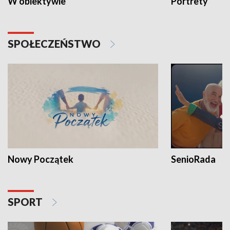
W obiektywie
Portrety
SPOŁECZEŃSTWO
Nowy Początek
SenioRada
SPORT