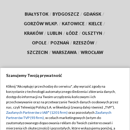
BIAŁYSTOK
/
BYDGOSZCZ
/
GDAŃSK
/
GORZÓW WLKP.
/
KATOWICE
/
KIELCE
/
KRAKÓW
/
LUBLIN
/
ŁÓDŹ
/
OLSZTYN
/
OPOLE
/
POZNAŃ
/
RZESZÓW
/
SZCZECIN
/
WARSZAWA
/
WROCŁAW
Szanujemy Twoją prywatność
Dołącz do nas:
Kliknij "Akceptuję i przechodzę do serwisu", aby wyrazić zgody na
korzystanie z technologii automatycznego śledzenia i zbierania danych,
TVP
dostęp do informacji na Twoim urządzeniu końcowym i ich
Abonament TVP
przechowywanie oraz na przetwarzanie Twoich danych osobowych przez
Regulamin TVP
nas, czyli Telewizję Polską S.A. w likwidacji (zwaną dalej również „TVP”),
Emisja w TVP
Zaufanych Partnerów z IAB* (1201 firm)
oraz pozostałych
Zaufanych
Polityka prywatności
Partnerów TVP (93 firm)
, w celach marketingowych (w tym do
Centrum informacji TVP
Moje zgody
zautomatyzowanego dopasowania reklam do Twoich zainteresowań i
mierzenia ich skuteczności) i pozostałych, które wskazujemy poniżej, a