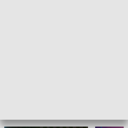
Informator kulturalny
Drzwi do kult
TECHNIKA I MOTORYZACJA
WYPOCZYNEK I REKREACJA