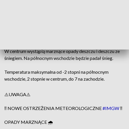
zachodniopomorskiego, lubuskiego i dolnośląskiego.
Alerty obowiązują od poranka do godzin wieczornych w
niedzielę.
W niedzielę niemal w całym kraju zachmurzenie będzie duże.
Na zachodzie wystąpią opady deszczu i deszczu ze śniegiem.
W centrum wystąpią marznące opady deszczu i deszczu ze
śniegiem. Na północnym wschodzie będzie padał śnieg.
Temperatura maksymalna od -2 stopni na północnym
wschodzie, 2 stopnie w centrum, do 7 na zachodzie.
⚠️UWAGA⚠️
‼️ NOWE OSTRZEŻENIA METEOROLOGICZNE
#IMGW
‼️
OPADY MARZNĄCE 🌧️