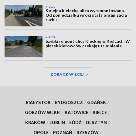
KIELCE
Kolejna kielecka ulica wyremontowana.
Od poniedziałku wróci stała organizacja
ruchu
KIELCE
Szybki remont ulicy Kleckiej w Kielcach. W
piątek kierowców czekają utrudnienia
ZOBACZ WIĘCEJ
BIAŁYSTOK
/
BYDGOSZCZ
/
GDAŃSK
/
GORZÓW WLKP.
/
KATOWICE
/
KIELCE
/
KRAKÓW
/
LUBLIN
/
ŁÓDŹ
/
OLSZTYN
/
OPOLE
/
POZNAŃ
/
RZESZÓW
/