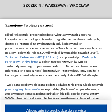
SZCZECIN
/
WARSZAWA
/
WROCŁAW
Szanujemy Twoją prywatność
Dołącz do nas:
Kliknij "Akceptuję i przechodzę do serwisu", aby wyrazić zgody na
korzystanie z technologii automatycznego śledzenia i zbierania danych,
TVP
dostęp do informacji na Twoim urządzeniu końcowym i ich
Abonament TVP
przechowywanie oraz na przetwarzanie Twoich danych osobowych przez
Regulamin TVP
nas, czyli Telewizję Polską S.A. w likwidacji (zwaną dalej również „TVP”),
Emisja w TVP
Polityka prywatności
Zaufanych Partnerów z IAB* (1201 firm)
oraz pozostałych
Zaufanych
Partnerów TVP (93 firm)
, w celach marketingowych (w tym do
Centrum informacji TVP
Moje zgody
zautomatyzowanego dopasowania reklam do Twoich zainteresowań i
mierzenia ich skuteczności) i pozostałych, które wskazujemy poniżej, a
Naziemna Telewizja Cyfrowa
Pomoc
także zgody na udostępnianie przez nas identyfikatora PPID do Google.
Sklep TVP
Biuro reklamy
Twoje dane osobowe zbierane podczas odwiedzania przez Ciebie naszych
Rada Programowa
Kontakt
poszczególnych serwisów
zwanych dalej „Portalem”, w tym informacje
zapisywane za pomocą technologii takich jak: pliki cookie, sygnalizatory
System NOS
WWW lub innych podobnych technologii umożliwiających świadczenie
dopasowanych i bezpiecznych usług, personalizację treści oraz reklam,
Informacje o nadawcy
Kanały
udostępnianie funkcji mediów społecznościowych oraz analizowanie
Akceptuję i przechodzę do serwisu
ruchu w Internecie.