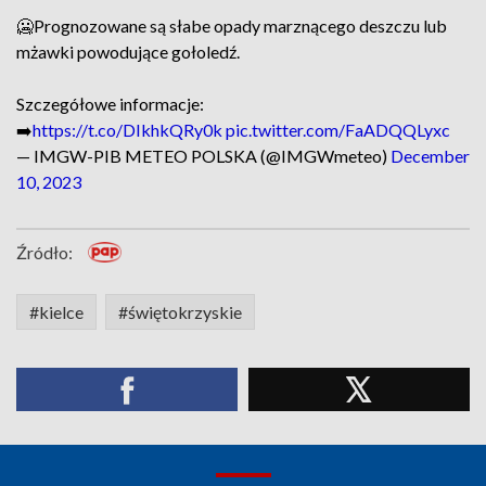
🥶Prognozowane są słabe opady marznącego deszczu lub
mżawki powodujące gołoledź.
Szczegółowe informacje:
➡️
https://t.co/DIkhkQRy0k
pic.twitter.com/FaADQQLyxc
— IMGW-PIB METEO POLSKA (@IMGWmeteo)
December
10, 2023
Źródło:
#kielce
#świętokrzyskie