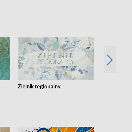
Zielnik regionalny
EkoLogiczni