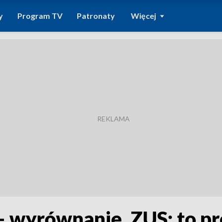
y
Program TV
Patronaty
Więcej
– wyrównanie. ZUS: to p