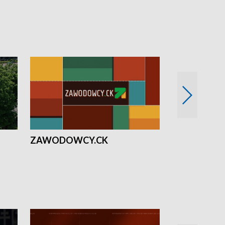
ZAWODOWCY.CK
Solidarni z U