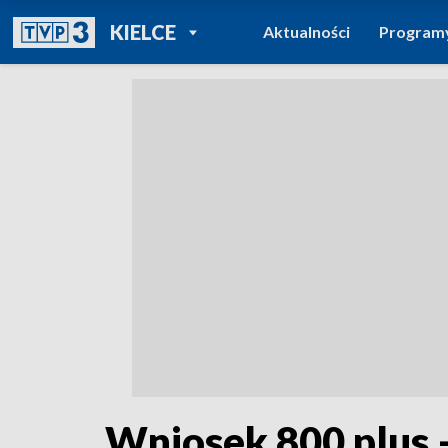
POWRÓT DO
KIELCE
Aktualności
Program
TVP REGIONY
Wniosek 800 plus 