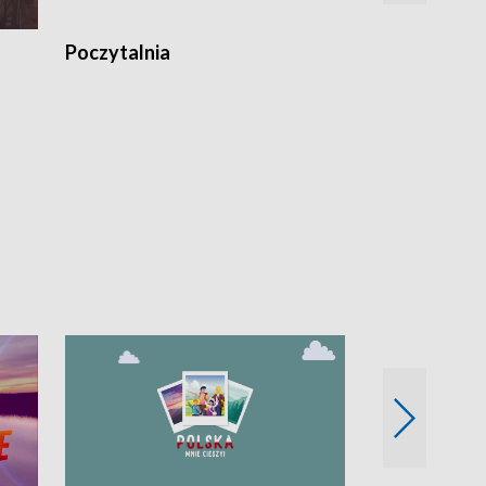
Poczytalnia
Koncerty TV