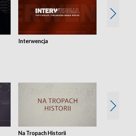
Interwencja
Fakty i Opin
Na Tropach Historii
Szept ziemi