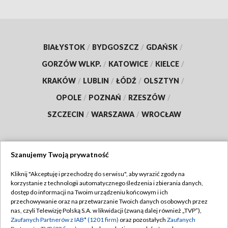
BIAŁYSTOK
/
BYDGOSZCZ
/
GDAŃSK
/
GORZÓW WLKP.
/
KATOWICE
/
KIELCE
/
KRAKÓW
/
LUBLIN
/
ŁÓDŹ
/
OLSZTYN
/
OPOLE
/
POZNAŃ
/
RZESZÓW
/
SZCZECIN
/
WARSZAWA
/
WROCŁAW
Szanujemy Twoją prywatność
Dołącz do nas:
Kliknij "Akceptuję i przechodzę do serwisu", aby wyrazić zgody na
korzystanie z technologii automatycznego śledzenia i zbierania danych,
TVP
dostęp do informacji na Twoim urządzeniu końcowym i ich
Abonament TVP
przechowywanie oraz na przetwarzanie Twoich danych osobowych przez
Regulamin TVP
nas, czyli Telewizję Polską S.A. w likwidacji (zwaną dalej również „TVP”),
Emisja w TVP
Zaufanych Partnerów z IAB* (1201 firm)
oraz pozostałych
Zaufanych
Polityka prywatności