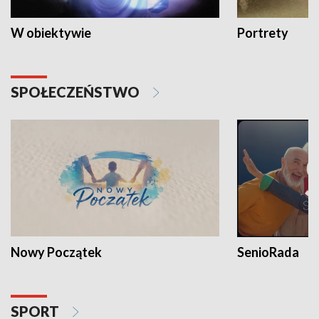
W obiektywie
Portrety
SPOŁECZEŃSTWO
Nowy Początek
SenioRada
SPORT