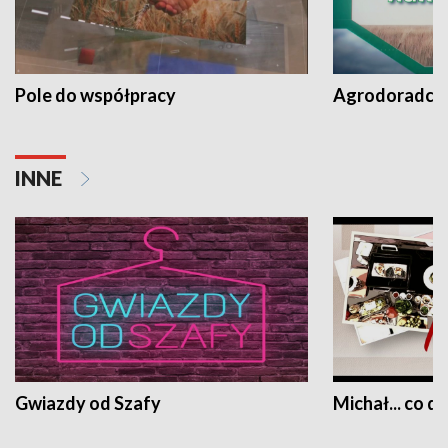
Pole do współpracy
Agrodoradcy 
INNE
Gwiazdy od Szafy
Michał... co dz