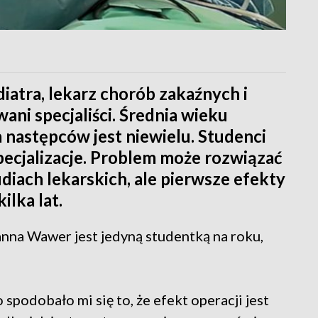
iatra, lekarz chorób zakaźnych i
wani specjaliści. Średnia wieku
a następców jest niewielu. Studenci
 specjalizacje. Problem może rozwiązać
udiach lekarskich, ale pierwsze efekty
ilka lat.
anna Wawer jest jedyną studentką na roku,
o spodobało mi się to, że efekt operacji jest