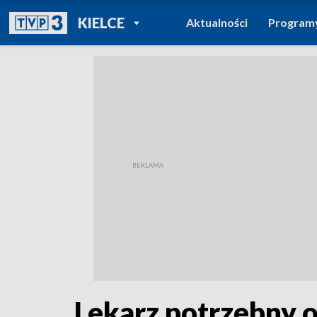
POWRÓT DO
KIELCE
Aktualności
Program
TVP REGIONY
Lekarz potrzebny o