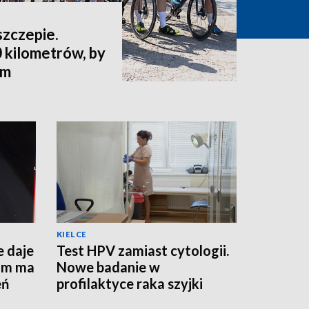
szczepie.
 kilometrów, by
ym
KIELCE
e daje
Test HPV zamiast cytologii.
am ma
Nowe badanie w
eń
profilaktyce raka szyjki
macicy