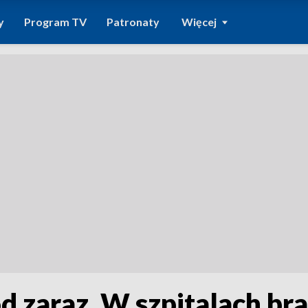
y
Program TV
Patronaty
Więcej
d zaraz. W szpitalach br