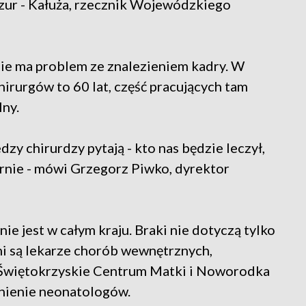
zur - Kałuża, rzecznik Wojewódzkiego
nie ma problem ze znalezieniem kadry. W
hirurgów to 60 lat, część pracujących tam
lny.
edzy chirurdzy pytają - kto nas będzie leczył,
 garnie - mówi Grzegorz Piwko, dyrektor
e jest w całym kraju. Braki nie dotyczą tylko
ni są lekarze chorób wewnętrznych,
. Świętokrzyskie Centrum Matki i Noworodka
dnienie neonatologów.