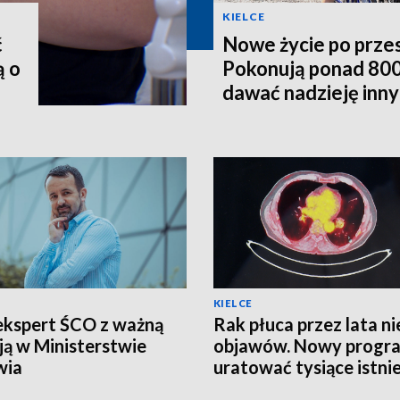
KIELCE
ć
Nowe życie po prze
ą o
Pokonują ponad 800
dawać nadzieję inn
KIELCE
ekspert ŚCO z ważną
Rak płuca przez lata ni
ją w Ministerstwie
objawów. Nowy progr
wia
uratować tysiące istni