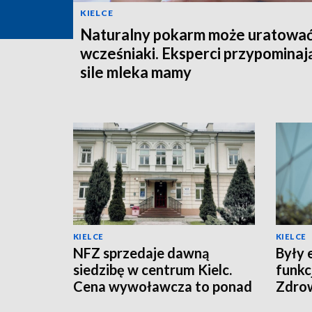
KIELCE
Naturalny pokarm może uratowa
wcześniaki. Eksperci przypominaj
sile mleka mamy
KIELCE
KIELCE
NFZ sprzedaje dawną
Były 
siedzibę w centrum Kielc.
funkc
Cena wywoławcza to ponad
Zdro
10 mln zł