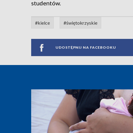
studentów.
#kielce
#świętokrzyskie
UDOSTĘPNIJ NA FACEBOOKU