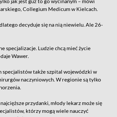
 tylko jak jest guz to go wycinanym – mówi
karskiego, Collegium Medicum w Kielcach.
dlatego decyduje się na nią niewielu. Ale 26-
ne specjalizacje. Ludzie chcą mieć życie
odaje Wawer.
ch specjalistów także szpital wojewódzki w
chirurgów naczyniowych. W regionie są tylko
horzenia.
ą najcięższe przydanki, młody lekarz może się
ecjalistów, którzy mogą wiele nauczyć