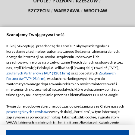
OPOLE
/
POZNAŃ
/
RZESZÓW
/
SZCZECIN
/
WARSZAWA
/
WROCŁAW
Szanujemy Twoją prywatność
Dołącz do nas:
Kliknij "Akceptuję i przechodzę do serwisu", aby wyrazić zgody na
korzystanie z technologii automatycznego śledzenia i zbierania danych,
TVP
dostęp do informacji na Twoim urządzeniu końcowym i ich
Abonament TVP
przechowywanie oraz na przetwarzanie Twoich danych osobowych przez
Regulamin TVP
nas, czyli Telewizję Polską S.A. w likwidacji (zwaną dalej również „TVP”),
Emisja w TVP
Polityka prywatności
Zaufanych Partnerów z IAB* (1201 firm)
oraz pozostałych
Zaufanych
Partnerów TVP (93 firm)
, w celach marketingowych (w tym do
Centrum informacji TVP
Moje zgody
zautomatyzowanego dopasowania reklam do Twoich zainteresowań i
mierzenia ich skuteczności) i pozostałych, które wskazujemy poniżej, a
Naziemna Telewizja Cyfrowa
Pomoc
także zgody na udostępnianie przez nas identyfikatora PPID do Google.
Sklep TVP
Biuro reklamy
Twoje dane osobowe zbierane podczas odwiedzania przez Ciebie naszych
Rada Programowa
Kontakt
poszczególnych serwisów
zwanych dalej „Portalem”, w tym informacje
zapisywane za pomocą technologii takich jak: pliki cookie, sygnalizatory
System NOS
WWW lub innych podobnych technologii umożliwiających świadczenie
dopasowanych i bezpiecznych usług, personalizację treści oraz reklam,
Informacje o nadawcy
Kanały
udostępnianie funkcji mediów społecznościowych oraz analizowanie