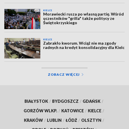
KIELCE
Morawiecki rusza po własną partię. Wśród
uczestników "grilla" także politycy ze
Świętokrzyskiego
KIELCE
Zabrakło kworum. Wciąż nie ma zgody
radnych na kredyt konsolidacyjny dla Kielc
ZOBACZ WIĘCEJ
BIAŁYSTOK
/
BYDGOSZCZ
/
GDAŃSK
/
GORZÓW WLKP.
/
KATOWICE
/
KIELCE
/
KRAKÓW
/
LUBLIN
/
ŁÓDŹ
/
OLSZTYN
/