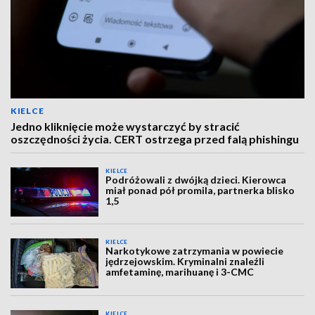
KIELCE
Jedno kliknięcie może wystarczyć by stracić
oszczędności życia. CERT ostrzega przed falą phishingu
KIELCE
Podróżowali z dwójką dzieci. Kierowca
miał ponad pół promila, partnerka blisko
1,5
KIELCE
Narkotykowe zatrzymania w powiecie
jędrzejowskim. Kryminalni znaleźli
amfetaminę, marihuanę i 3-CMC
KIELCE