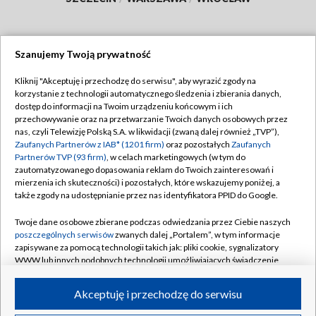
Szanujemy Twoją prywatność
Dołącz do nas:
Kliknij "Akceptuję i przechodzę do serwisu", aby wyrazić zgody na
korzystanie z technologii automatycznego śledzenia i zbierania danych,
TVP
dostęp do informacji na Twoim urządzeniu końcowym i ich
Abonament TVP
przechowywanie oraz na przetwarzanie Twoich danych osobowych przez
Regulamin TVP
nas, czyli Telewizję Polską S.A. w likwidacji (zwaną dalej również „TVP”),
Emisja w TVP
Polityka prywatności
Zaufanych Partnerów z IAB* (1201 firm)
oraz pozostałych
Zaufanych
Partnerów TVP (93 firm)
, w celach marketingowych (w tym do
Centrum informacji TVP
Moje zgody
zautomatyzowanego dopasowania reklam do Twoich zainteresowań i
mierzenia ich skuteczności) i pozostałych, które wskazujemy poniżej, a
Naziemna Telewizja Cyfrowa
Pomoc
także zgody na udostępnianie przez nas identyfikatora PPID do Google.
Sklep TVP
Biuro reklamy
Twoje dane osobowe zbierane podczas odwiedzania przez Ciebie naszych
Rada Programowa
Kontakt
poszczególnych serwisów
zwanych dalej „Portalem”, w tym informacje
zapisywane za pomocą technologii takich jak: pliki cookie, sygnalizatory
System NOS
WWW lub innych podobnych technologii umożliwiających świadczenie
dopasowanych i bezpiecznych usług, personalizację treści oraz reklam,
Informacje o nadawcy
Kanały
udostępnianie funkcji mediów społecznościowych oraz analizowanie
Akceptuję i przechodzę do serwisu
ruchu w Internecie.
Program dla prasy
©2026 Telewizja Polska S.A. w likwidacji