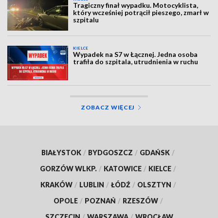
Tragiczny finał wypadku. Motocyklista,
który wcześniej potrącił pieszego, zmarł w
szpitalu
KIELCE
Wypadek na S7 w Łącznej. Jedna osoba
trafiła do szpitala, utrudnienia w ruchu
ZOBACZ WIĘCEJ
BIAŁYSTOK
/
BYDGOSZCZ
/
GDAŃSK
/
GORZÓW WLKP.
/
KATOWICE
/
KIELCE
/
KRAKÓW
/
LUBLIN
/
ŁÓDŹ
/
OLSZTYN
/
OPOLE
/
POZNAŃ
/
RZESZÓW
/
SZCZECIN
/
WARSZAWA
/
WROCŁAW