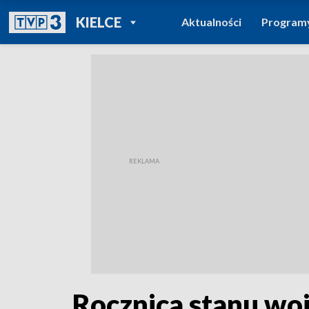
POWRÓT DO
KIELCE
Aktualności
Program
TVP REGIONY
Rocznica stanu w