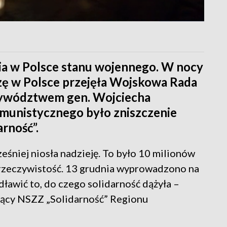
ia w Polsce stanu wojennego. W nocy
dzę w Polsce przejęła Wojskowa Rada
zywództwem gen. Wojciecha
omunistycznego było zniszczenie
rność”.
ześniej niosła nadzieję. To było 10 milionów
ć rzeczywistość. 13 grudnia wyprowadzono na
zdławić to, do czego solidarność dążyła –
ący NSZZ „Solidarność” Regionu