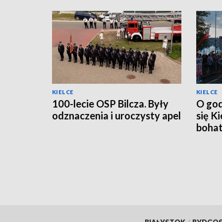
KIELCE
KIELCE
100-lecie OSP Bilcza. Były
O god
odznaczenia i uroczysty apel
się K
boha
wars