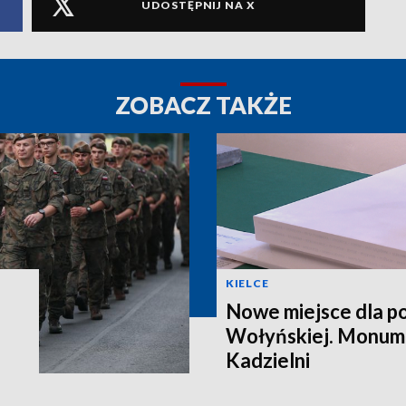
UDOSTĘPNIJ NA X
ZOBACZ TAKŻE
KIELCE
Nowe miejsce dla po
Wołyńskiej. Monume
Kadzielni