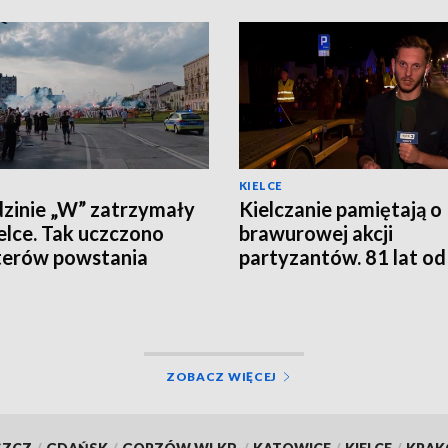
KIELCE
zinie „W” zatrzymały
Kielczanie pamiętają o
ielce. Tak uczczono
brawurowej akcji
terów powstania
partyzantów. 81 lat od
zawskiego
rozbicia kieleckiego
więzienia
ZOBACZ WIĘCEJ