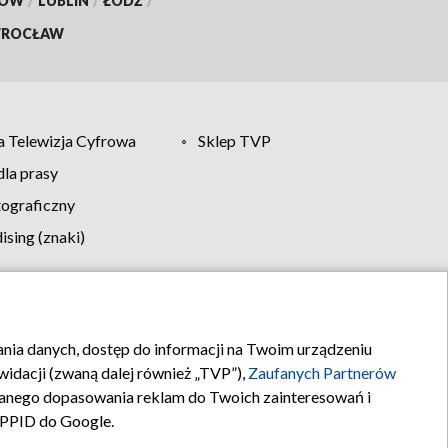
KÓW
/
LUBLIN
/
ŁÓDŹ
/
ROCŁAW
 Telewizja Cyfrowa
Sklep TVP
la prasy
tograficzny
sing (znaki)
klamy
Kontakt
rania danych, dostęp do informacji na Twoim urządzeniu
idacji (zwaną dalej również „TVP”),
Zaufanych Partnerów
anego dopasowania reklam do Twoich zainteresowań i
a PPID do Google.