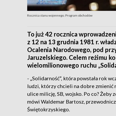
Rocznica stanu wojennego. Program obchodów
To już 42 rocznica wprowadzen
z 12 na 13 grudnia 1981 r. wła
Ocalenia Narodowego, pod pr
Jaruzelskiego. Celem reżimu k
wielomilionowego ruchu „Solida
- „Solidarność”, która powstała rok wc
ludzi, którzy chcieli na dobre zmieni
ulice milicję, SB, wojsko. Po co? Żeby 
mówi Waldemar Bartosz, przewodnicz
Świętokrzyskiego.