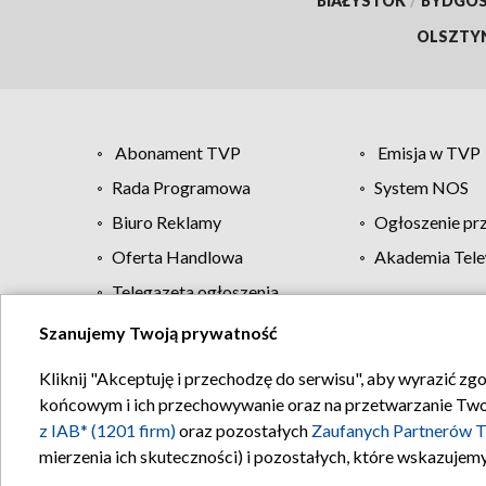
BIAŁYSTOK
/
BYDGO
OLSZTY
Abonament TVP
Emisja w TVP
Rada Programowa
System NOS
Biuro Reklamy
Ogłoszenie pr
Oferta Handlowa
Akademia Tele
Telegazeta ogłoszenia
Szanujemy Twoją prywatność
Regulamin TVP
Kliknij "Akceptuję i przechodzę do serwisu", aby wyrazić zg
końcowym i ich przechowywanie oraz na przetwarzanie Twoich
z IAB* (1201 firm)
oraz pozostałych
Zaufanych Partnerów T
mierzenia ich skuteczności) i pozostałych, które wskazujemy