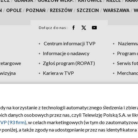
SZCZ
/
GDAŃSK
/
GORZÓW WLKP.
/
KATOWICE
/
KIELCE
/
KRA
N
/
OPOLE
/
POZNAŃ
/
RZESZÓW
/
SZCZECIN
/
WARSZAWA
/
W
Dołącz do nas:
Centrum informacji TVP
Naziemna
Informacje o nadawcy
Program d
zetargowe
Zgłoś program (ROPAT)
Serwis fo
wizyjna
Kariera w TVP
Merchandi
Polityka prywatności
Moje zgody
Pomoc
Biuro re
ody na korzystanie z technologii automatycznego śledzenia i zbie
 danych osobowych przez nas, czyli Telewizję Polską S.A. w likw
VP (93 firm)
, w celach marketingowych (w tym do zautomatyzow
 poniżej, a także zgody na udostępnianie przez nas identyfikator