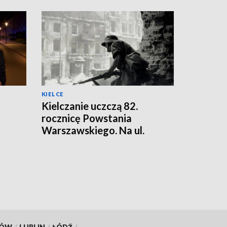
KIELCE
Kielczanie uczczą 82.
rocznicę Powstania
Warszawskiego. Na ul.
Sienkiewicza stanie
barykada