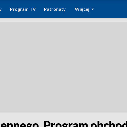
y
Program TV
Patronaty
Więcej
ojennego. Program obch