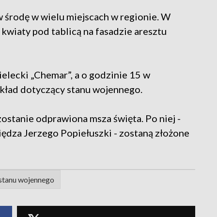
 środę w wielu miejscach w regionie. W
 kwiaty pod tablicą na fasadzie aresztu
ielecki „Chemar”, a o godzinie 15 w
ykład dotyczący stanu wojennego.
zostanie odprawiona msza święta. Po niej -
ędza Jerzego Popiełuszki - zostaną złożone
 stanu wojennego