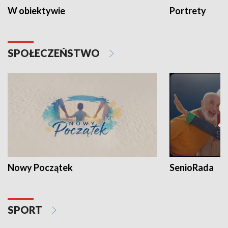
W obiektywie
Portrety
SPOŁECZEŃSTWO
Nowy Początek
SenioRada
SPORT