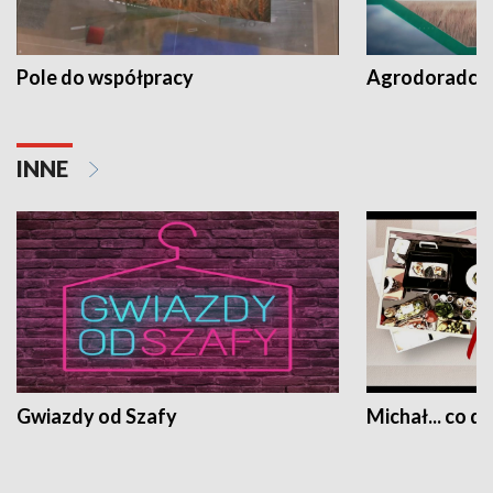
Pole do współpracy
Agrodoradcy 
INNE
Gwiazdy od Szafy
Michał... co dz