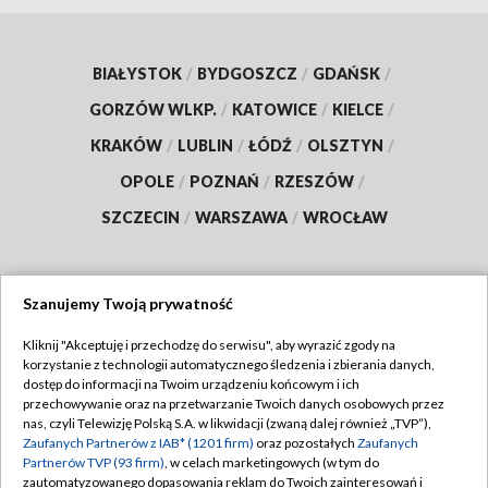
BIAŁYSTOK
/
BYDGOSZCZ
/
GDAŃSK
/
GORZÓW WLKP.
/
KATOWICE
/
KIELCE
/
KRAKÓW
/
LUBLIN
/
ŁÓDŹ
/
OLSZTYN
/
OPOLE
/
POZNAŃ
/
RZESZÓW
/
SZCZECIN
/
WARSZAWA
/
WROCŁAW
Szanujemy Twoją prywatność
Dołącz do nas:
Kliknij "Akceptuję i przechodzę do serwisu", aby wyrazić zgody na
korzystanie z technologii automatycznego śledzenia i zbierania danych,
TVP
dostęp do informacji na Twoim urządzeniu końcowym i ich
Abonament TVP
przechowywanie oraz na przetwarzanie Twoich danych osobowych przez
Regulamin TVP
nas, czyli Telewizję Polską S.A. w likwidacji (zwaną dalej również „TVP”),
Emisja w TVP
Zaufanych Partnerów z IAB* (1201 firm)
oraz pozostałych
Zaufanych
Polityka prywatności
Partnerów TVP (93 firm)
, w celach marketingowych (w tym do
Centrum informacji TVP
Moje zgody
zautomatyzowanego dopasowania reklam do Twoich zainteresowań i