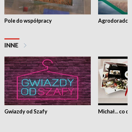
Pole do współpracy
Agrodoradcy 
INNE
Gwiazdy od Szafy
Michał... co dz