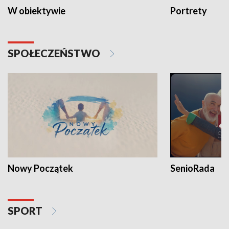
W obiektywie
Portrety
SPOŁECZEŃSTWO
Nowy Początek
SenioRada
SPORT