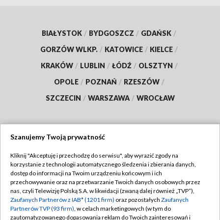
BIAŁYSTOK
/
BYDGOSZCZ
/
GDAŃSK
/
GORZÓW WLKP.
/
KATOWICE
/
KIELCE
/
KRAKÓW
/
LUBLIN
/
ŁÓDŹ
/
OLSZTYN
/
OPOLE
/
POZNAŃ
/
RZESZÓW
/
SZCZECIN
/
WARSZAWA
/
WROCŁAW
Szanujemy Twoją prywatność
Dołącz do nas:
Kliknij "Akceptuję i przechodzę do serwisu", aby wyrazić zgody na
korzystanie z technologii automatycznego śledzenia i zbierania danych,
TVP
dostęp do informacji na Twoim urządzeniu końcowym i ich
Abonament TVP
przechowywanie oraz na przetwarzanie Twoich danych osobowych przez
Regulamin TVP
nas, czyli Telewizję Polską S.A. w likwidacji (zwaną dalej również „TVP”),
Emisja w TVP
Zaufanych Partnerów z IAB* (1201 firm)
oraz pozostałych
Zaufanych
Polityka prywatności
Partnerów TVP (93 firm)
, w celach marketingowych (w tym do
Centrum informacji TVP
Moje zgody
zautomatyzowanego dopasowania reklam do Twoich zainteresowań i