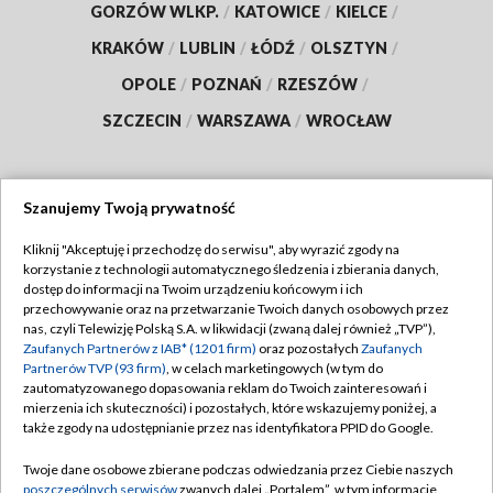
GORZÓW WLKP.
/
KATOWICE
/
KIELCE
/
KRAKÓW
/
LUBLIN
/
ŁÓDŹ
/
OLSZTYN
/
OPOLE
/
POZNAŃ
/
RZESZÓW
/
SZCZECIN
/
WARSZAWA
/
WROCŁAW
Szanujemy Twoją prywatność
Dołącz do nas:
Kliknij "Akceptuję i przechodzę do serwisu", aby wyrazić zgody na
korzystanie z technologii automatycznego śledzenia i zbierania danych,
TVP
dostęp do informacji na Twoim urządzeniu końcowym i ich
Abonament TVP
przechowywanie oraz na przetwarzanie Twoich danych osobowych przez
Regulamin TVP
nas, czyli Telewizję Polską S.A. w likwidacji (zwaną dalej również „TVP”),
Emisja w TVP
Polityka prywatności
Zaufanych Partnerów z IAB* (1201 firm)
oraz pozostałych
Zaufanych
Partnerów TVP (93 firm)
, w celach marketingowych (w tym do
Centrum informacji TVP
Moje zgody
zautomatyzowanego dopasowania reklam do Twoich zainteresowań i
mierzenia ich skuteczności) i pozostałych, które wskazujemy poniżej, a
Naziemna Telewizja Cyfrowa
Pomoc
także zgody na udostępnianie przez nas identyfikatora PPID do Google.
Sklep TVP
Biuro reklamy
Twoje dane osobowe zbierane podczas odwiedzania przez Ciebie naszych
Rada Programowa
Kontakt
poszczególnych serwisów
zwanych dalej „Portalem”, w tym informacje