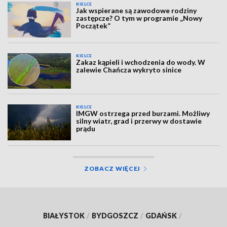
KIELCE
Jak wspierane są zawodowe rodziny
zastępcze? O tym w programie „Nowy
Początek”
KIELCE
Zakaz kąpieli i wchodzenia do wody. W
zalewie Chańcza wykryto sinice
KIELCE
IMGW ostrzega przed burzami. Możliwy
silny wiatr, grad i przerwy w dostawie
prądu
ZOBACZ WIĘCEJ
BIAŁYSTOK
/
BYDGOSZCZ
/
GDAŃSK
/