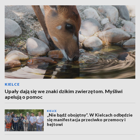
KIELCE
Upały dają się we znaki dzikim zwierzętom. Myśliwi
apelują o pomoc
KIELCE
„Nie bądź obojętny”. W Kielcach odbędzie
się manifestacja przeciwko przemocy i
hejtowi