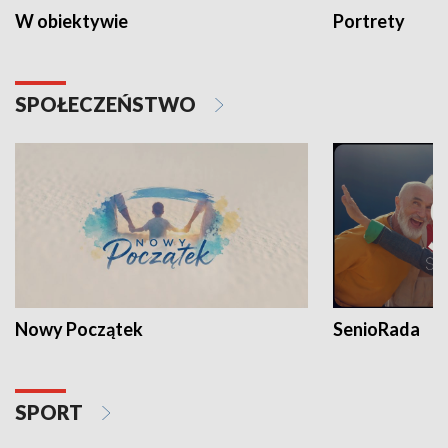
W obiektywie
Portrety
SPOŁECZEŃSTWO
Nowy Początek
SenioRada
SPORT