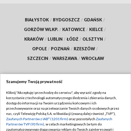
BIAŁYSTOK
/
BYDGOSZCZ
/
GDAŃSK
/
GORZÓW WLKP.
/
KATOWICE
/
KIELCE
/
KRAKÓW
/
LUBLIN
/
ŁÓDŹ
/
OLSZTYN
/
OPOLE
/
POZNAŃ
/
RZESZÓW
/
SZCZECIN
/
WARSZAWA
/
WROCŁAW
Szanujemy Twoją prywatność
Dołącz do nas:
Kliknij "Akceptuję i przechodzę do serwisu", aby wyrazić zgody na
korzystanie z technologii automatycznego śledzenia i zbierania danych,
TVP
dostęp do informacji na Twoim urządzeniu końcowym i ich
Abonament TVP
przechowywanie oraz na przetwarzanie Twoich danych osobowych przez
Regulamin TVP
nas, czyli Telewizję Polską S.A. w likwidacji (zwaną dalej również „TVP”),
Emisja w TVP
Zaufanych Partnerów z IAB* (1201 firm)
oraz pozostałych
Zaufanych
Polityka prywatności
Partnerów TVP (93 firm)
, w celach marketingowych (w tym do
Centrum informacji TVP
Moje zgody
zautomatyzowanego dopasowania reklam do Twoich zainteresowań i