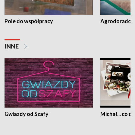
Pole do współpracy
Agrodoradcy 
INNE
Gwiazdy od Szafy
Michał... co dz