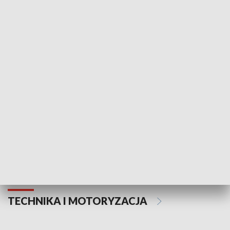
KULTURA I SZTUKA
Informator kulturalny
Drzwi do kult
TECHNIKA I MOTORYZACJA