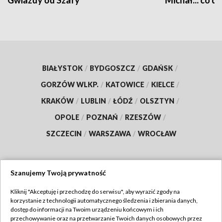
Gwiazdy od Szafy
Michał... co dz
BIAŁYSTOK
/
BYDGOSZCZ
/
GDAŃSK
/
GORZÓW WLKP.
/
KATOWICE
/
KIELCE
/
KRAKÓW
/
LUBLIN
/
ŁÓDŹ
/
OLSZTYN
/
OPOLE
/
POZNAŃ
/
RZESZÓW
/
SZCZECIN
/
WARSZAWA
/
WROCŁAW
Szanujemy Twoją prywatność
Dołącz do nas:
Kliknij "Akceptuję i przechodzę do serwisu", aby wyrazić zgody na
korzystanie z technologii automatycznego śledzenia i zbierania danych,
TVP
dostęp do informacji na Twoim urządzeniu końcowym i ich
Abonament TVP
przechowywanie oraz na przetwarzanie Twoich danych osobowych przez
Regulamin TVP