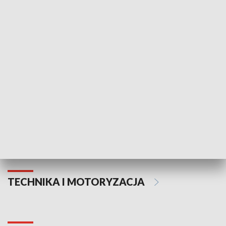
KULTURA I SZTUKA
Informator kulturalny
Drzwi do kult
TECHNIKA I MOTORYZACJA