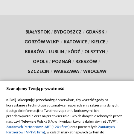
BIAŁYSTOK
/
BYDGOSZCZ
/
GDAŃSK
/
GORZÓW WLKP.
/
KATOWICE
/
KIELCE
/
KRAKÓW
/
LUBLIN
/
ŁÓDŹ
/
OLSZTYN
/
OPOLE
/
POZNAŃ
/
RZESZÓW
/
SZCZECIN
/
WARSZAWA
/
WROCŁAW
Szanujemy Twoją prywatność
Kliknij "Akceptuję i przechodzę do serwisu", aby wyrazić zgody na
Dołącz do nas:
korzystanie z technologii automatycznego śledzenia i zbierania danych,
dostęp do informacji na Twoim urządzeniu końcowym i ich
TVP
przechowywanie oraz na przetwarzanie Twoich danych osobowych przez
nas, czyli Telewizję Polską S.A. w likwidacji (zwaną dalej również „TVP”),
Abonament TVP
Regulamin TVP
Zaufanych Partnerów z IAB* (1201 firm)
oraz pozostałych
Zaufanych
Emisja w TVP
Partnerów TVP (93 firm)
, w celach marketingowych (w tym do
Polityka prywatności