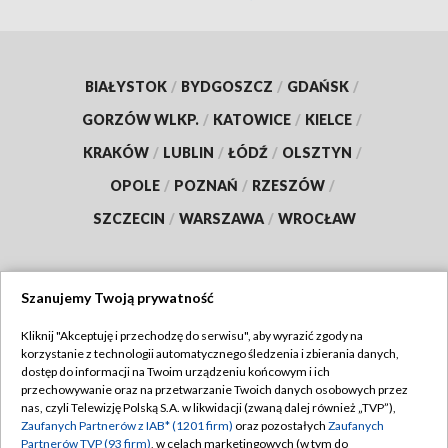
BIAŁYSTOK
/
BYDGOSZCZ
/
GDAŃSK
/
GORZÓW WLKP.
/
KATOWICE
/
KIELCE
/
KRAKÓW
/
LUBLIN
/
ŁÓDŹ
/
OLSZTYN
/
OPOLE
/
POZNAŃ
/
RZESZÓW
/
SZCZECIN
/
WARSZAWA
/
WROCŁAW
Szanujemy Twoją prywatność
Dołącz do nas:
Kliknij "Akceptuję i przechodzę do serwisu", aby wyrazić zgody na
korzystanie z technologii automatycznego śledzenia i zbierania danych,
TVP
dostęp do informacji na Twoim urządzeniu końcowym i ich
Abonament TVP
przechowywanie oraz na przetwarzanie Twoich danych osobowych przez
Regulamin TVP
nas, czyli Telewizję Polską S.A. w likwidacji (zwaną dalej również „TVP”),
Emisja w TVP
Polityka prywatności
Zaufanych Partnerów z IAB* (1201 firm)
oraz pozostałych
Zaufanych
Partnerów TVP (93 firm)
, w celach marketingowych (w tym do