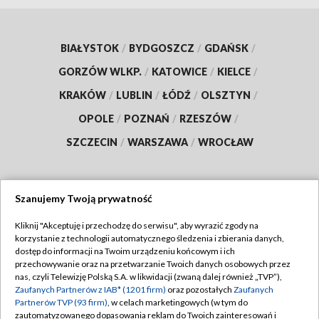
BIAŁYSTOK
/
BYDGOSZCZ
/
GDAŃSK
/
GORZÓW WLKP.
/
KATOWICE
/
KIELCE
/
KRAKÓW
/
LUBLIN
/
ŁÓDŹ
/
OLSZTYN
/
OPOLE
/
POZNAŃ
/
RZESZÓW
/
SZCZECIN
/
WARSZAWA
/
WROCŁAW
Szanujemy Twoją prywatność
Dołącz do nas:
Kliknij "Akceptuję i przechodzę do serwisu", aby wyrazić zgody na
korzystanie z technologii automatycznego śledzenia i zbierania danych,
TVP
dostęp do informacji na Twoim urządzeniu końcowym i ich
Abonament TVP
przechowywanie oraz na przetwarzanie Twoich danych osobowych przez
Regulamin TVP
nas, czyli Telewizję Polską S.A. w likwidacji (zwaną dalej również „TVP”),
Emisja w TVP
Zaufanych Partnerów z IAB* (1201 firm)
oraz pozostałych
Zaufanych
Polityka prywatności
Partnerów TVP (93 firm)
, w celach marketingowych (w tym do
Centrum informacji TVP
Moje zgody
zautomatyzowanego dopasowania reklam do Twoich zainteresowań i