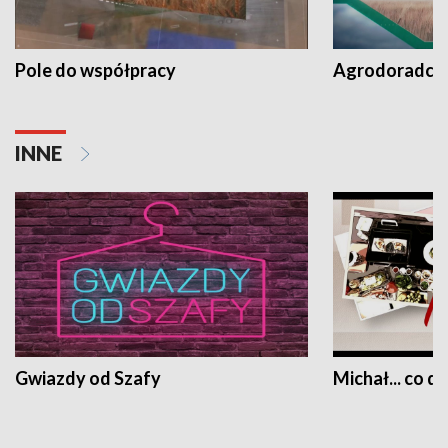
Pole do współpracy
Agrodoradcy 
INNE
Gwiazdy od Szafy
Michał... co dz