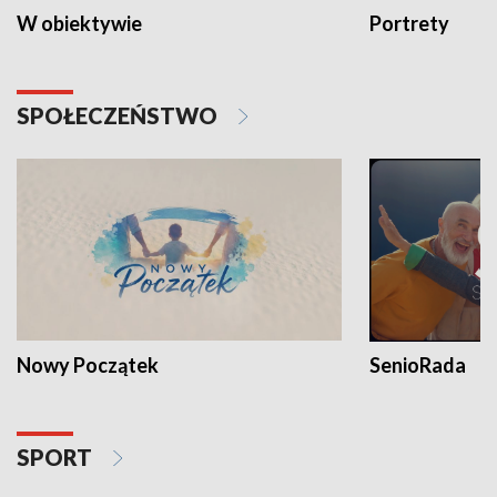
W obiektywie
Portrety
SPOŁECZEŃSTWO
Nowy Początek
SenioRada
SPORT