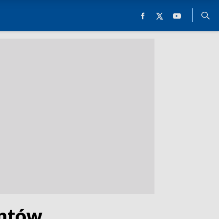
ntów.