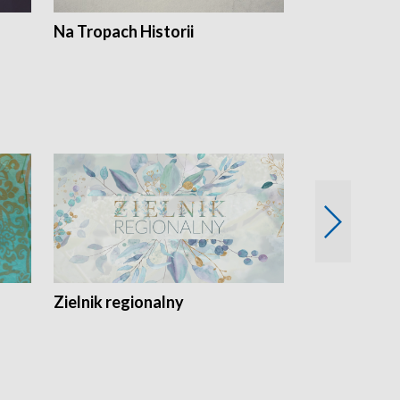
Na Tropach Historii
Szept ziemi
Zielnik regionalny
EkoLogiczni