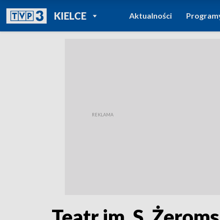
POWRÓT DO
KIELCE
Aktualności
Program
TVP REGIONY
Teatr im. S. Żerom