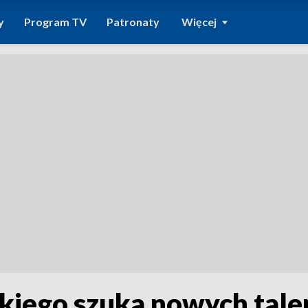
y
Program TV
Patronaty
Więcej
skiego szuka nowych tale