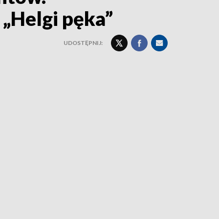
 „Helgi pęka”
UDOSTĘPNIJ: