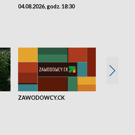
04.08.2026, godz. 18:30
03.08.2026, 
ZAWODOWCY.CK
Solidarni z U