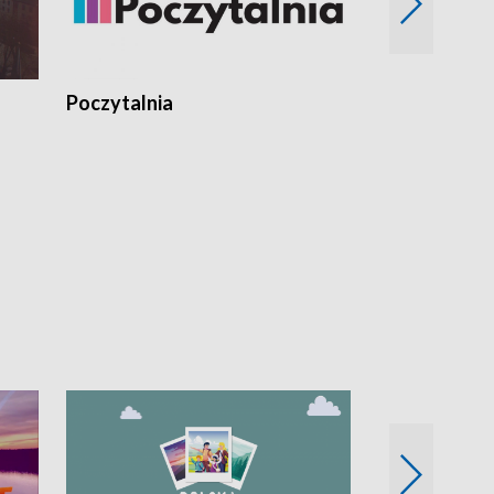
Poczytalnia
Koncerty TV