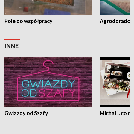
Pole do współpracy
Agrodoradcy 
INNE
Gwiazdy od Szafy
Michał... co dz