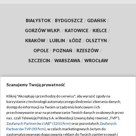
BIAŁYSTOK
/
BYDGOSZCZ
/
GDAŃSK
/
GORZÓW WLKP.
/
KATOWICE
/
KIELCE
/
KRAKÓW
/
LUBLIN
/
ŁÓDŹ
/
OLSZTYN
/
OPOLE
/
POZNAŃ
/
RZESZÓW
/
SZCZECIN
/
WARSZAWA
/
WROCŁAW
Szanujemy Twoją prywatność
Dołącz do nas:
Kliknij "Akceptuję i przechodzę do serwisu", aby wyrazić zgody na
korzystanie z technologii automatycznego śledzenia i zbierania danych,
TVP
dostęp do informacji na Twoim urządzeniu końcowym i ich
Abonament TVP
przechowywanie oraz na przetwarzanie Twoich danych osobowych przez
Regulamin TVP
nas, czyli Telewizję Polską S.A. w likwidacji (zwaną dalej również „TVP”),
Emisja w TVP
Zaufanych Partnerów z IAB* (1201 firm)
oraz pozostałych
Zaufanych
Polityka prywatności
Partnerów TVP (93 firm)
, w celach marketingowych (w tym do
Centrum informacji TVP
Moje zgody
zautomatyzowanego dopasowania reklam do Twoich zainteresowań i