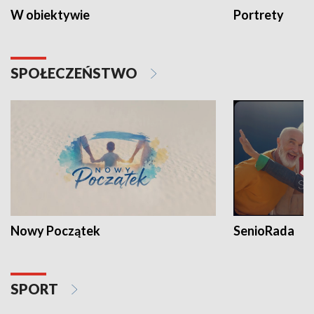
W obiektywie
Portrety
SPOŁECZEŃSTWO
Nowy Początek
SenioRada
SPORT