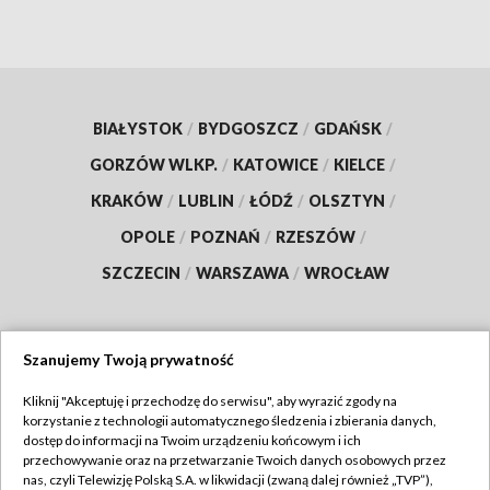
BIAŁYSTOK
/
BYDGOSZCZ
/
GDAŃSK
/
GORZÓW WLKP.
/
KATOWICE
/
KIELCE
/
KRAKÓW
/
LUBLIN
/
ŁÓDŹ
/
OLSZTYN
/
OPOLE
/
POZNAŃ
/
RZESZÓW
/
SZCZECIN
/
WARSZAWA
/
WROCŁAW
Szanujemy Twoją prywatność
Dołącz do nas:
Kliknij "Akceptuję i przechodzę do serwisu", aby wyrazić zgody na
korzystanie z technologii automatycznego śledzenia i zbierania danych,
TVP
dostęp do informacji na Twoim urządzeniu końcowym i ich
Abonament TVP
przechowywanie oraz na przetwarzanie Twoich danych osobowych przez
Regulamin TVP
nas, czyli Telewizję Polską S.A. w likwidacji (zwaną dalej również „TVP”),