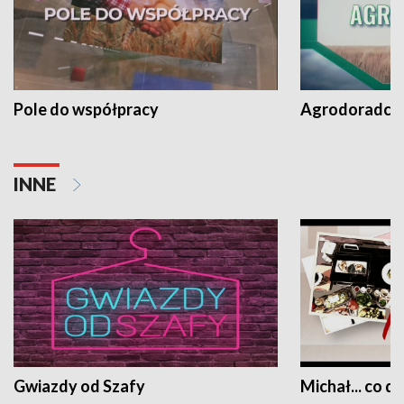
Pole do współpracy
Agrodoradcy 
INNE
Gwiazdy od Szafy
Michał... co dz