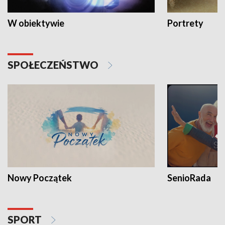
W obiektywie
Portrety
SPOŁECZEŃSTWO
Nowy Początek
SenioRada
SPORT