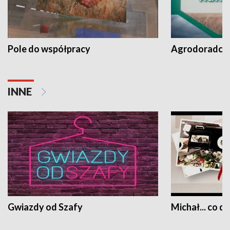
Pole do współpracy
Agrodoradcy 
INNE
Gwiazdy od Szafy
Michał... co dz