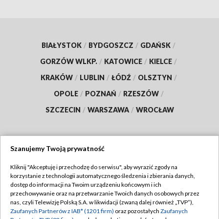
BIAŁYSTOK
/
BYDGOSZCZ
/
GDAŃSK
/
GORZÓW WLKP.
/
KATOWICE
/
KIELCE
/
KRAKÓW
/
LUBLIN
/
ŁÓDŹ
/
OLSZTYN
/
OPOLE
/
POZNAŃ
/
RZESZÓW
/
SZCZECIN
/
WARSZAWA
/
WROCŁAW
Szanujemy Twoją prywatność
Dołącz do nas:
Kliknij "Akceptuję i przechodzę do serwisu", aby wyrazić zgody na
korzystanie z technologii automatycznego śledzenia i zbierania danych,
TVP
dostęp do informacji na Twoim urządzeniu końcowym i ich
Abonament TVP
przechowywanie oraz na przetwarzanie Twoich danych osobowych przez
Regulamin TVP
nas, czyli Telewizję Polską S.A. w likwidacji (zwaną dalej również „TVP”),
Emisja w TVP
Zaufanych Partnerów z IAB* (1201 firm)
oraz pozostałych
Zaufanych
Polityka prywatności