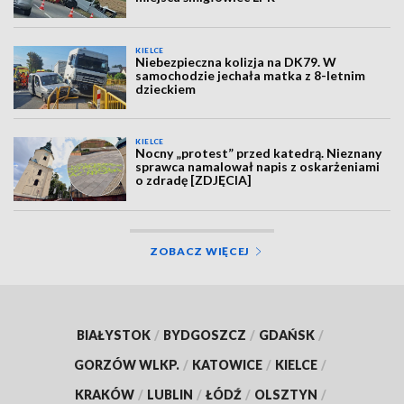
KIELCE
Niebezpieczna kolizja na DK79. W
samochodzie jechała matka z 8-letnim
dzieckiem
KIELCE
Nocny „protest” przed katedrą. Nieznany
sprawca namalował napis z oskarżeniami
o zdradę [ZDJĘCIA]
ZOBACZ WIĘCEJ
BIAŁYSTOK
/
BYDGOSZCZ
/
GDAŃSK
/
GORZÓW WLKP.
/
KATOWICE
/
KIELCE
/
KRAKÓW
/
LUBLIN
/
ŁÓDŹ
/
OLSZTYN
/