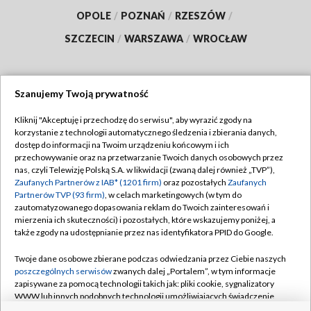
OPOLE
/
POZNAŃ
/
RZESZÓW
/
SZCZECIN
/
WARSZAWA
/
WROCŁAW
Szanujemy Twoją prywatność
Dołącz do nas:
Kliknij "Akceptuję i przechodzę do serwisu", aby wyrazić zgody na
korzystanie z technologii automatycznego śledzenia i zbierania danych,
TVP
dostęp do informacji na Twoim urządzeniu końcowym i ich
Abonament TVP
przechowywanie oraz na przetwarzanie Twoich danych osobowych przez
Regulamin TVP
nas, czyli Telewizję Polską S.A. w likwidacji (zwaną dalej również „TVP”),
Emisja w TVP
Polityka prywatności
Zaufanych Partnerów z IAB* (1201 firm)
oraz pozostałych
Zaufanych
Partnerów TVP (93 firm)
, w celach marketingowych (w tym do
Centrum informacji TVP
Moje zgody
zautomatyzowanego dopasowania reklam do Twoich zainteresowań i
mierzenia ich skuteczności) i pozostałych, które wskazujemy poniżej, a
Naziemna Telewizja Cyfrowa
Pomoc
także zgody na udostępnianie przez nas identyfikatora PPID do Google.
Sklep TVP
Biuro reklamy
Twoje dane osobowe zbierane podczas odwiedzania przez Ciebie naszych
Rada Programowa
Kontakt
poszczególnych serwisów
zwanych dalej „Portalem”, w tym informacje
zapisywane za pomocą technologii takich jak: pliki cookie, sygnalizatory
System NOS
WWW lub innych podobnych technologii umożliwiających świadczenie
dopasowanych i bezpiecznych usług, personalizację treści oraz reklam,