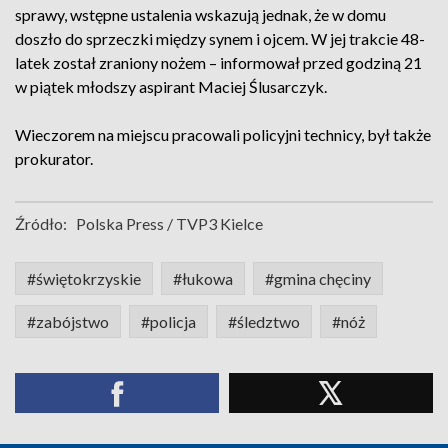
sprawy, wstępne ustalenia wskazują jednak, że w domu
doszło do sprzeczki między synem i ojcem. W jej trakcie 48-
latek został zraniony nożem – informował przed godziną 21
w piątek młodszy aspirant Maciej Ślusarczyk.
Wieczorem na miejscu pracowali policyjni technicy, był także
prokurator.
Źródło:
Polska Press / TVP3 Kielce
#świętokrzyskie
#łukowa
#gmina chęciny
#zabójstwo
#policja
#śledztwo
#nóż