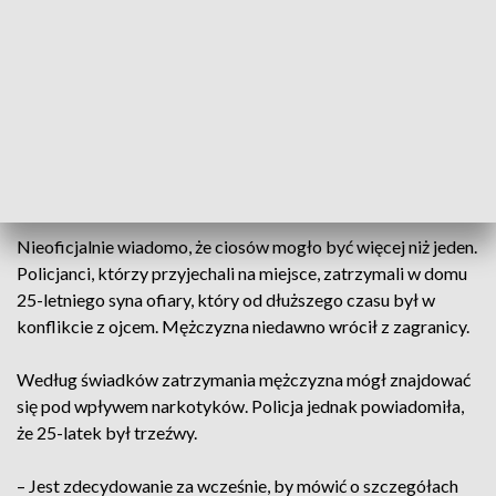
zadzwoniła mieszkanka miejscowości Łukowa w gminie
Chęciny. Wzywała pomocy dla swojego męża.
– Na miejscu okazało się, że 48-latek został zraniony nożem
w okolice klatki piersiowej. Mimo prób udzielenia mu
pomocy, życia mężczyzny nie udało się uratować – mówił
młodszy aspirant Maciej Ślusarczyk z zespołu prasowego
Komendy Wojewódzkiej Policji w Kielcach.
Nieoficjalnie wiadomo, że ciosów mogło być więcej niż jeden.
Policjanci, którzy przyjechali na miejsce, zatrzymali w domu
25-letniego syna ofiary, który od dłuższego czasu był w
konflikcie z ojcem. Mężczyzna niedawno wrócił z zagranicy.
Według świadków zatrzymania mężczyzna mógł znajdować
się pod wpływem narkotyków. Policja jednak powiadomiła,
że 25-latek był trzeźwy.
– Jest zdecydowanie za wcześnie, by mówić o szczegółach