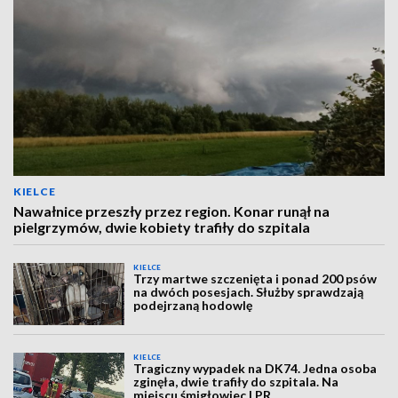
KIELCE
Nawałnice przeszły przez region. Konar runął na
pielgrzymów, dwie kobiety trafiły do szpitala
KIELCE
Trzy martwe szczenięta i ponad 200 psów
na dwóch posesjach. Służby sprawdzają
podejrzaną hodowlę
KIELCE
Tragiczny wypadek na DK74. Jedna osoba
zginęła, dwie trafiły do szpitala. Na
miejscu śmigłowiec LPR