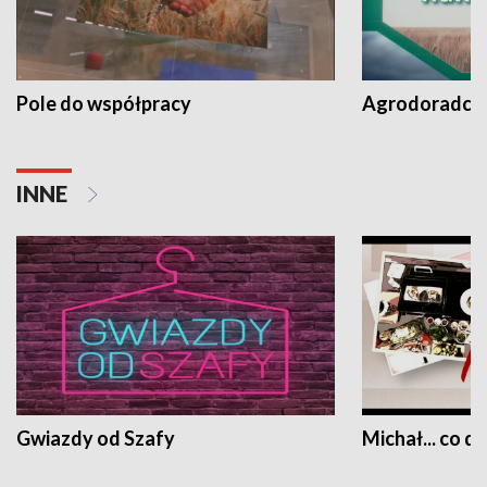
Pole do współpracy
Agrodoradcy 
INNE
Gwiazdy od Szafy
Michał... co dz