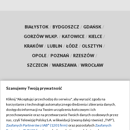
BIAŁYSTOK
/
BYDGOSZCZ
/
GDAŃSK
/
GORZÓW WLKP.
/
KATOWICE
/
KIELCE
/
KRAKÓW
/
LUBLIN
/
ŁÓDŹ
/
OLSZTYN
/
OPOLE
/
POZNAŃ
/
RZESZÓW
/
SZCZECIN
/
WARSZAWA
/
WROCŁAW
Szanujemy Twoją prywatność
Dołącz do nas:
Kliknij "Akceptuję i przechodzę do serwisu", aby wyrazić zgody na
korzystanie z technologii automatycznego śledzenia i zbierania danych,
TVP
dostęp do informacji na Twoim urządzeniu końcowym i ich
Abonament TVP
przechowywanie oraz na przetwarzanie Twoich danych osobowych przez
Regulamin TVP
nas, czyli Telewizję Polską S.A. w likwidacji (zwaną dalej również „TVP”),
Emisja w TVP
Zaufanych Partnerów z IAB* (1201 firm)
oraz pozostałych
Zaufanych
Polityka prywatności