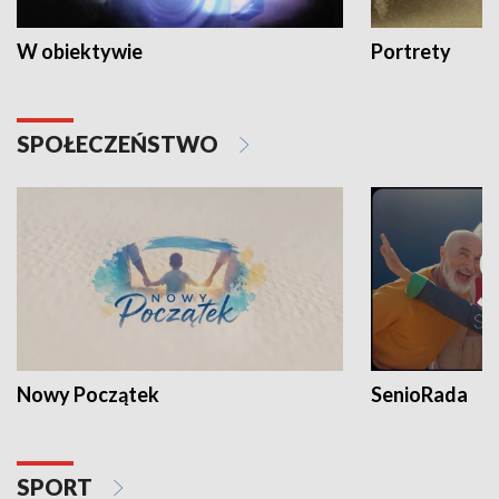
W obiektywie
Portrety
SPOŁECZEŃSTWO
Nowy Początek
SenioRada
SPORT