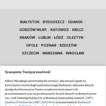
BIAŁYSTOK
/
BYDGOSZCZ
/
GDAŃSK
/
GORZÓW WLKP.
/
KATOWICE
/
KIELCE
/
KRAKÓW
/
LUBLIN
/
ŁÓDŹ
/
OLSZTYN
/
OPOLE
/
POZNAŃ
/
RZESZÓW
/
SZCZECIN
/
WARSZAWA
/
WROCŁAW
Szanujemy Twoją prywatność
Dołącz do nas:
Kliknij "Akceptuję i przechodzę do serwisu", aby wyrazić zgody na
korzystanie z technologii automatycznego śledzenia i zbierania danych,
TVP
dostęp do informacji na Twoim urządzeniu końcowym i ich
Abonament TVP
przechowywanie oraz na przetwarzanie Twoich danych osobowych przez
Regulamin TVP
nas, czyli Telewizję Polską S.A. w likwidacji (zwaną dalej również „TVP”),
Emisja w TVP
Zaufanych Partnerów z IAB* (1201 firm)
oraz pozostałych
Zaufanych
Polityka prywatności