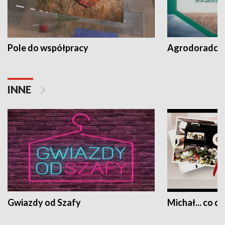
Pole do współpracy
Agrodoradcy 
INNE
Gwiazdy od Szafy
Michał... co dz